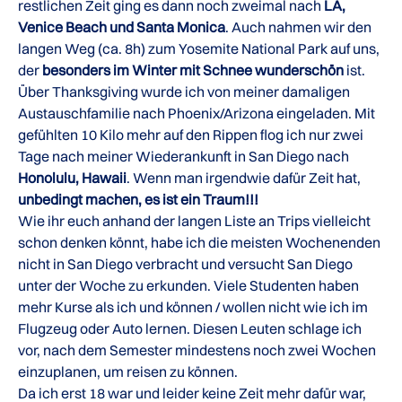
restlichen Zeit ging es dann noch zweimal nach
LA,
Venice Beach und Santa Monica
. Auch nahmen wir den
langen Weg (ca. 8h) zum Yosemite National Park auf uns,
der
besonders im Winter mit Schnee wunderschön
ist.
Über Thanksgiving wurde ich von meiner damaligen
Austauschfamilie nach Phoenix/Arizona eingeladen. Mit
gefühlten 10 Kilo mehr auf den Rippen flog ich nur zwei
Tage nach meiner Wiederankunft in San Diego nach
Honolulu, Hawaii
. Wenn man irgendwie dafür Zeit hat,
unbedingt machen, es ist ein Traum!!!
Wie ihr euch anhand der langen Liste an Trips vielleicht
schon denken könnt, habe ich die meisten Wochenenden
nicht in San Diego verbracht und versucht San Diego
unter der Woche zu erkunden. Viele Studenten haben
mehr Kurse als ich und können / wollen nicht wie ich im
Flugzeug oder Auto lernen. Diesen Leuten schlage ich
vor, nach dem Semester mindestens noch zwei Wochen
einzuplanen, um reisen zu können.
Da ich erst 18 war und leider keine Zeit mehr dafür war,