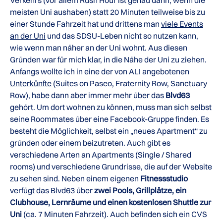
Verkehrs (vor allem Rush Hour ist genau dann, wenn die
meisten Uni aushaben) statt 20 Minuten teilweise bis zu
einer Stunde Fahrzeit hat und drittens man
viele Events
an der Uni
und das SDSU-Leben nicht so nutzen kann,
wie wenn man näher an der Uni wohnt. Aus diesen
Gründen war für mich klar, in die Nähe der Uni zu ziehen.
Anfangs wollte ich in eine der von ALI angebotenen
Unterkünfte
(Suites on Paseo, Fraternity Row, Sanctuary
Row), habe dann aber immer mehr über das
Blvd63
gehört. Um dort wohnen zu können, muss man sich selbst
seine Roommates über eine Facebook-Gruppe finden. Es
besteht die Möglichkeit, selbst ein „neues Apartment“ zu
gründen oder einem beizutreten. Auch gibt es
verschiedene Arten an Apartments (Single / Shared
rooms) und verschiedene Grundrisse, die auf der Website
zu sehen sind. Neben einem eigenen
Fitnessstudio
verfügt das Blvd63 über
zwei Pools, Grillplätze, ein
Clubhouse, Lernräume und einen kostenlosen Shuttle zur
Uni
(ca. 7 Minuten Fahrzeit). Auch befinden sich ein CVS