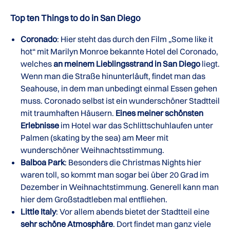
Top ten Things to do in San Diego
Coronado
: Hier steht das durch den Film „Some like it
hot“ mit Marilyn Monroe bekannte Hotel del Coronado,
welches
an meinem Lieblingsstrand in San Diego
liegt.
Wenn man die Straße hinunterläuft, findet man das
Seahouse, in dem man unbedingt einmal Essen gehen
muss. Coronado selbst ist ein wunderschöner Stadtteil
mit traumhaften Häusern.
Eines meiner schönsten
Erlebnisse
im Hotel war das Schlittschuhlaufen unter
Palmen (skating by the sea) am Meer mit
wunderschöner Weihnachtsstimmung.
Balboa Park
: Besonders die Christmas Nights hier
waren toll, so kommt man sogar bei über 20 Grad im
Dezember in Weihnachtstimmung. Generell kann man
hier dem Großstadtleben mal entfliehen.
Little Italy
: Vor allem abends bietet der Stadtteil eine
sehr schöne Atmosphäre
. Dort findet man ganz viele