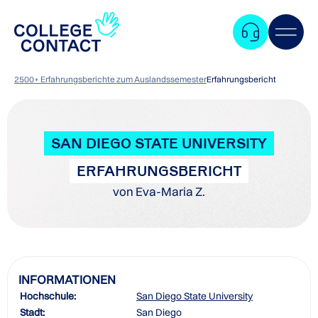
2500+ Erfahrungsberichte zum Auslandssemester
Erfahrungsbericht
SAN DIEGO STATE UNIVERSITY
ERFAHRUNGSBERICHT
von Eva-Maria Z.
INFORMATIONEN
Hochschule:
San Diego State University
Zum
Stadt:
San Diego