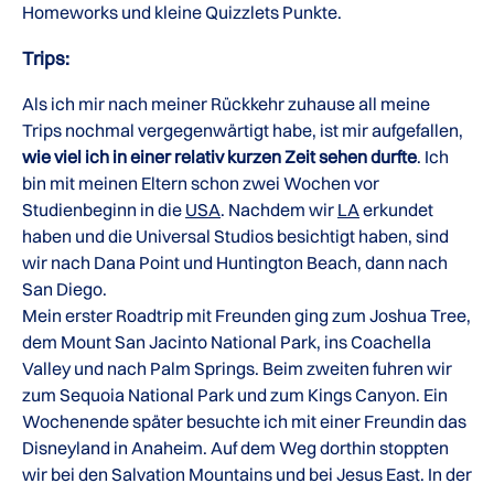
Homeworks und kleine Quizzlets Punkte.
Trips:
Als ich mir nach meiner Rückkehr zuhause all meine
Trips nochmal vergegenwärtigt habe, ist mir aufgefallen,
wie viel ich in einer relativ kurzen Zeit sehen durfte
. Ich
bin mit meinen Eltern schon zwei Wochen vor
Studienbeginn in die
USA
. Nachdem wir
LA
erkundet
haben und die Universal Studios besichtigt haben, sind
wir nach Dana Point und Huntington Beach, dann nach
San Diego.
Mein erster Roadtrip mit Freunden ging zum Joshua Tree,
dem Mount San Jacinto National Park, ins Coachella
Valley und nach Palm Springs. Beim zweiten fuhren wir
zum Sequoia National Park und zum Kings Canyon. Ein
Wochenende später besuchte ich mit einer Freundin das
Disneyland in Anaheim. Auf dem Weg dorthin stoppten
wir bei den Salvation Mountains und bei Jesus East. In der