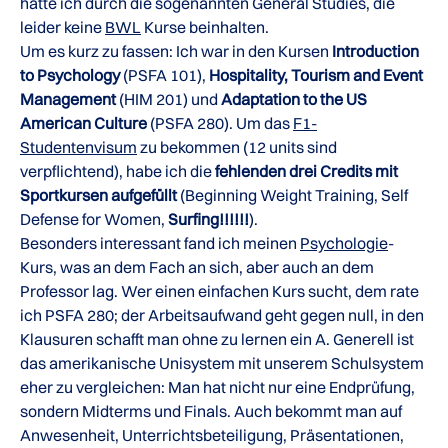
hatte ich durch die sogenannten General Studies, die
leider keine
BWL
Kurse beinhalten.
Um es kurz zu fassen: Ich war in den Kursen
Introduction
to Psychology
(PSFA 101),
Hospitality, Tourism and Event
Management
(HIM 201) und
Adaptation to the US
American Culture
(PSFA 280). Um das
F1-
Studentenvisum
zu bekommen (12 units sind
verpflichtend), habe ich die
fehlenden drei Credits mit
Sportkursen aufgefüllt
(Beginning Weight Training, Self
Defense for Women,
Surfing!!!!!!
).
Besonders interessant fand ich meinen
Psychologie
-
Kurs, was an dem Fach an sich, aber auch an dem
Professor lag. Wer einen einfachen Kurs sucht, dem rate
ich PSFA 280; der Arbeitsaufwand geht gegen null, in den
Klausuren schafft man ohne zu lernen ein A. Generell ist
das amerikanische Unisystem mit unserem Schulsystem
eher zu vergleichen: Man hat nicht nur eine Endprüfung,
sondern Midterms und Finals. Auch bekommt man auf
Anwesenheit, Unterrichtsbeteiligung, Präsentationen,