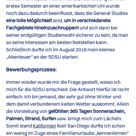
erstes Semester an einer amerikanischen Uni wurde
noch dazu dadurch beeinflusst, dass die General Studies
eine tolle Möglichkeit
sind,
um in verschiedenste
Fachgebiete hineinzuschnuppern
und sich dann bei
seiner endgültigen Studienwahl sicherer zu sein, da man
so seine Interessen am besten feststellen kann.
Schließlich durfte ich im August 2018 mein kleines
„Abenteuer“ an der SDSU starten.
Bewerbungsprozess:
Immer wieder wurde mir die Frage gestellt, wieso ich
mich für die SDSU entschied. Die Antwort hierfür ist recht
einfach: Ich bin jemand, der sehr gut ohne Winter und
dem damit verbundenem kalten Wetter auskommt. Allein
die Vorstellung von
gefühlten 365 Tagen Sonnenschein,
Palmen, Strand, Surfen
usw. bringt mich zum Lächeln.
Somit stand
Kalifornien
fest! San Diego durfte ich schon
ein wenig im Zuge eines Familienurlaubs „kennenlernen“