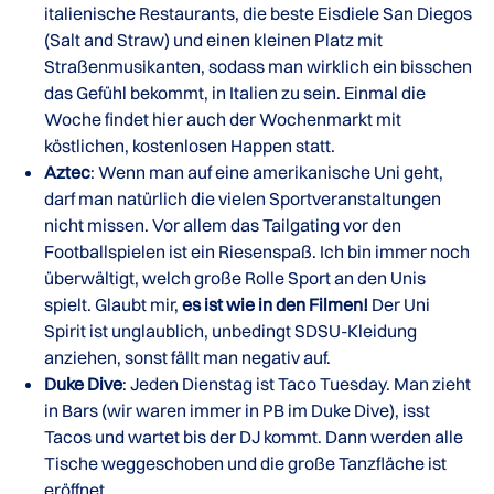
italienische Restaurants, die beste Eisdiele San Diegos
(Salt and Straw) und einen kleinen Platz mit
Straßenmusikanten, sodass man wirklich ein bisschen
das Gefühl bekommt, in Italien zu sein. Einmal die
Woche findet hier auch der Wochenmarkt mit
köstlichen, kostenlosen Happen statt.
Aztec
: Wenn man auf eine amerikanische Uni geht,
darf man natürlich die vielen Sportveranstaltungen
nicht missen. Vor allem das Tailgating vor den
Footballspielen ist ein Riesenspaß. Ich bin immer noch
überwältigt, welch große Rolle Sport an den Unis
spielt. Glaubt mir,
es ist wie in den Filmen!
Der Uni
Spirit ist unglaublich, unbedingt SDSU-Kleidung
anziehen, sonst fällt man negativ auf.
Duke Dive
: Jeden Dienstag ist Taco Tuesday. Man zieht
in Bars (wir waren immer in PB im Duke Dive), isst
Tacos und wartet bis der DJ kommt. Dann werden alle
Tische weggeschoben und die große Tanzfläche ist
eröffnet.