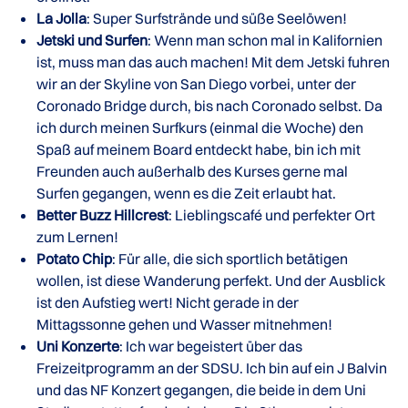
La Jolla
: Super Surfstrände und süße Seelöwen!
Jetski und Surfen
: Wenn man schon mal in Kalifornien
ist, muss man das auch machen! Mit dem Jetski fuhren
wir an der Skyline von San Diego vorbei, unter der
Coronado Bridge durch, bis nach Coronado selbst. Da
ich durch meinen Surfkurs (einmal die Woche) den
Spaß auf meinem Board entdeckt habe, bin ich mit
Freunden auch außerhalb des Kurses gerne mal
Surfen gegangen, wenn es die Zeit erlaubt hat.
Better Buzz Hillcrest
: Lieblingscafé und perfekter Ort
zum Lernen!
Potato Chip
: Für alle, die sich sportlich betätigen
wollen, ist diese Wanderung perfekt. Und der Ausblick
ist den Aufstieg wert! Nicht gerade in der
Mittagssonne gehen und Wasser mitnehmen!
Uni Konzerte
: Ich war begeistert über das
Freizeitprogramm an der SDSU. Ich bin auf ein J Balvin
und das NF Konzert gegangen, die beide in dem Uni