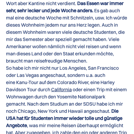
Wort aber Kantine nicht verdient.
Das Essen war immer
sehr, sehr lecker und jede Woche anders.
Es gab auch
mal eine deutsche Woche mit Schnitzeln, usw. Ich würde
dieses Wohnheim jedem nur ans Herz legen. Auch in
diesem Wohnheim waren viele deutsche Studenten, die
mir das Semester aber speziell gemacht haben. Viele
Amerikaner wollen nämlich nicht viel reisen und wenn
man dieses Land oder den Staat erkunden möchte,
braucht man reisefreudige Menschen.
So habe ich mir nicht nur Los Angeles, San Francisco
oder Las Vegas angeschaut, sondern u.a. auch
eine Kanu-Tour auf dem Colorado River, eine Harley
Davidson Tour durch
California
oder einen Trip mit einem
Wohnwagen durch den Yosemite Nationalpark
gemacht. Nach dem Studium an der SDSU habe ich mir
noch Chicago, New York und Hawaii angeschaut.
Die
USA hat für Studenten immer wieder tolle und günstige
Angebote
, was mir meine Reisen überhaupt ermöglicht
hat. Aber zugegeben, ich zahle den ein oder anderen Trip