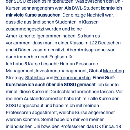
der SDSU kostenlos mitbenutzen, was zwischen den Uni-
Kursen sehr angenehm war.
Als
BWL-Student
konnte ich
mir viele Kurse aussuchen
. Der einzige Nachteil war,
dass die ausländischen Studenten in Klassen
zusammengesetzt wurden und keine
Amerikaner teilgenommen haben. So kann es
vorkommen, dass man in einer Klasse mit 22 Deutschen
und 4 Dänen zusammensitzt. Aber Amtssprache war
dann immerhin noch Englisch ☺.
Ich habe 5 Kurse besucht: Human Ressource
Management, Investmentmanagement, Global
Marketing
Strategy,
Statistics
und
Entrepreneurship
.
Einen Surf-
Kurs habe ich auch über die SDSU gemacht
. Ich konnte
mir all diese Kurse in Deutschland anrechnen lassen. Vor
meinem Auslandssemester habe ich mir alle Kurse der
SDSU angeschaut und habe mich mit meinen
Professoren abgestimmt, welche Kurse angerechnet
werden könnten. Somit habe ich mir von meiner
inländischen Uni bzw. den Professoren das OK für ca. 18