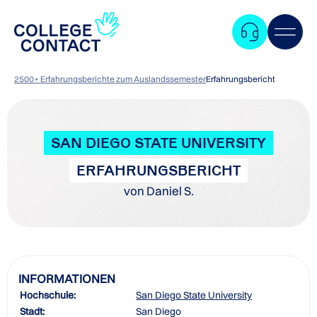
2500+ Erfahrungsberichte zum Auslandssemester
Erfahrungsbericht
SAN DIEGO STATE UNIVERSITY
ERFAHRUNGSBERICHT
von Daniel S.
INFORMATIONEN
Hochschule:
San Diego State University
Zum
Stadt:
San Diego