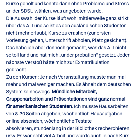
Kurse geholt und konnte dann ohne Probleme und Stress
an der SDSU wählen, was angeboten wurde.
Die Auswahl der Kurse läuft wohl mittlerweile ganz strikt
über das ALI und so ist es den ausländischen Studenten
nicht mehr erlaubt, Kurse zu crashen (zur ersten
Vorlesung gehen, Unterschrift abholen, Platz gesichert).
Das habe ich aber dennoch gemacht, was das ALI nicht
so toll fand und hat mich „under probation“ gesetzt. Jeder
nächste Verstoß hätte mich zur Exmatrikulation
gebracht.
Zu den Kursen: Je nach Veranstaltung musste man mal
mehr und mal weniger machen. Es ähnelt dem deutschen
System keineswegs.
Mündliche Mitarbeit,
Gruppenarbeiten und Präsentationen sind ganz normal
für amerikanischen Studenten
. Ich musste Hausarbeiten
von 8-30 Seiten abgeben, wöchentlich Hausaufgaben
online absenden, wöchentliche Testate
absolvieren, stundenlang in der Bibliothek recherchieren,
usw. Es war echt viel Arbeit und wurde auch je nach Kurs