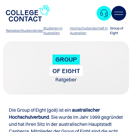
Studieren in
Hochschullandschaft in
Group of
Ratgeber
Studienländer
Australien
Australien
Eight
GROUP
OF EIGHT
Ratgeber
Die Group of Eight (go8) ist ein
australischer
Hochschulverbund
. Sie wurde im Jahr 1999 gegründet
und hat ihren Sitz in der australischen Hauptstadt
Zum
Canberra. Mitglieder der Group of Eight sind die acht