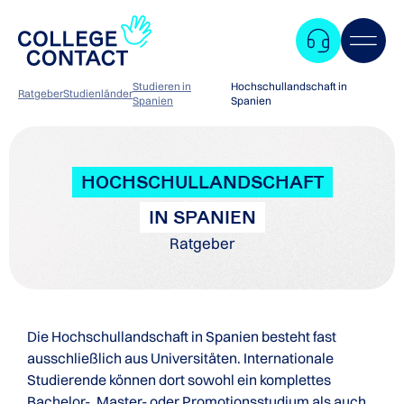
Studieren in
Hochschullandschaft in
Ratgeber
Studienländer
Spanien
Spanien
HOCHSCHULLANDSCHAFT
IN SPANIEN
Ratgeber
Die Hochschullandschaft in Spanien besteht fast
ausschließlich aus Universitäten. Internationale
Studierende können dort sowohl ein komplettes
Zum
Bachelor-, Master- oder Promotionsstudium als auch