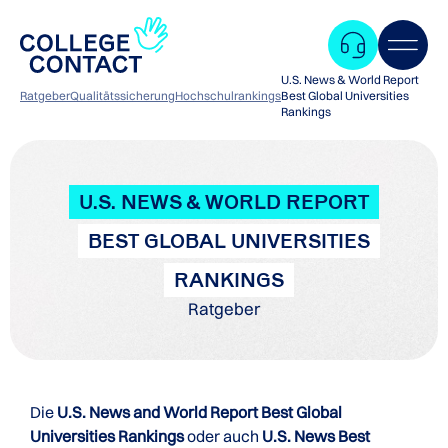
U.S. News & World Report
Ratgeber
Qualitätssicherung
Hochschulrankings
Best Global Universities
Rankings
U.S. NEWS & WORLD REPORT
BEST GLOBAL UNIVERSITIES
RANKINGS
Ratgeber
Die
U.S. News and World Report Best Global
Zum
Universities Rankings
oder auch
U.S. News Best