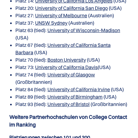
Platz 14:
University of California Los Angeles
(USA)
Platz 20:
University of California San Diego
(USA)
Platz 27:
University of Melbourne
(Australien)
Platz 37:
UNSW Sydney
(Australien)
Platz 63 (tied):
University of Wisconsin-Madison
(USA)
Platz 67 (tied):
University of California Santa
Barbara
(USA)
Platz 70 (tied):
Boston University
(USA)
Platz 73:
University of California Davis
(USA)
Platz 74 (tied):
University of Glasgow
(Großbritannien)
Platz 84 (tied):
University of California Irvine
(USA)
Platz 89 (tied):
University of Birmingham
(USA)
Platz 93 (tied):
University of Bristol
(Großbritannien)
Weitere Partnerhochschulen von College Contact
im Ranking
Platzierungen zwischen 101 und 200