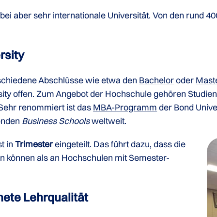
abei aber sehr internationale Universität. Von den rund 
rsity
rschiedene Abschlüsse wie etwa den
Bachelor
oder
Mast
sity offen. Zum Angebot der Hochschule gehören Studie
 Sehr renommiert ist das
MBA-Programm
der Bond Univer
renden
Business Schools
weltweit.
t in
Trimester
eingeteilt. Das führt dazu, dass die
en können als an Hochschulen mit Semester-
ete Lehrqualität