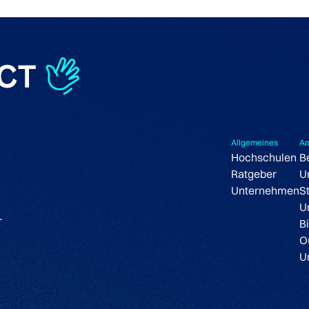
Allgemeines
An
Hochschulen
B
Ratgeber
U
Unternehmen
S
U
r
B
O
U