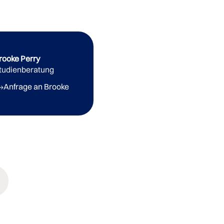
rooke Perry
tudienberatung
Anfrage an Brooke