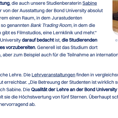
ttung
, die auch unsere Studienberaterin
Sabine
r von der Ausstattung der Bond University absolut
anderem einen Raum, in dem Jurastudenten
n so genannten
Bank Trading Room
, in dem die
gibt es Filmstudios, eine Lernklinik und mehr.“
 University
darauf bedacht
ist,
die Studierenden
©
tes vorzubereiten
. Generell ist das Studium dort
ika, aber zum Beispiel auch für die Teilnahme an interna
iche Lehre. Die
Lehrveranstaltungen
finden in vergleich
 erreichbar. „Die Betreuung der Studenten ist wirklich su
uch Sabine. Die
Qualität der Lehre an der Bond Universit
lt sie die Höchstwertung von fünf Sternen. Überhaupt sch
hervorragend ab.