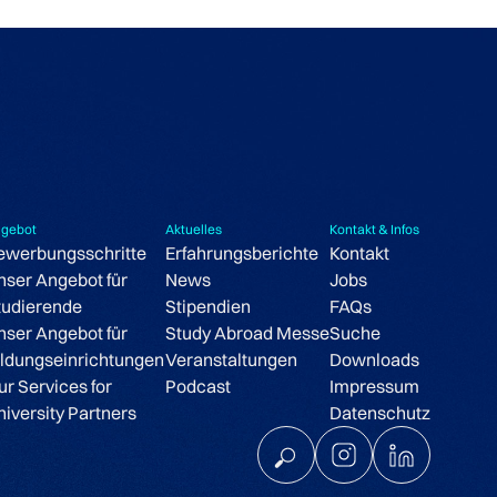
gebot
Aktuelles
Kontakt & Infos
ewerbungsschritte
Erfahrungsberichte
Kontakt
nser Angebot für
News
Jobs
tudierende
Stipendien
FAQs
nser Angebot für
Study Abroad Messe
Suche
ildungseinrichtungen
Veranstaltungen
Downloads
ur Services for
Podcast
Impressum
niversity Partners
Datenschutz