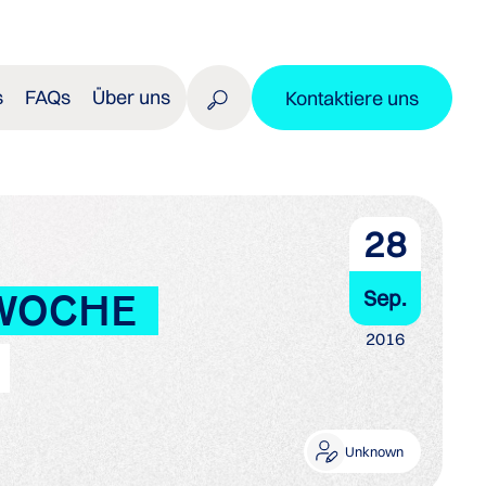
s
FAQs
Über uns
Kontaktiere uns
28
Sep.
WOCHE
2016
Unknown