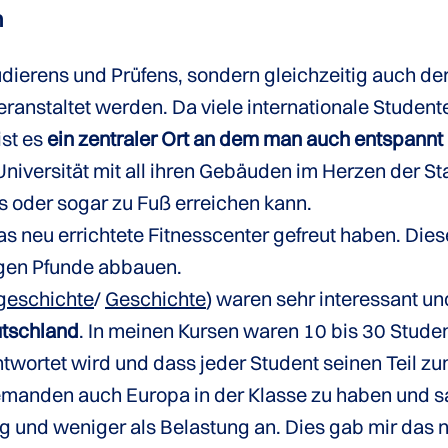
n
Studierens und Prüfens, sondern gleichzeitig auch d
veranstaltet werden. Da viele internationale Stud
ist es
ein zentraler Ort an dem man auch entspannt
e Universität mit all ihren Gebäuden im Herzen der 
us oder sogar zu Fuß erreichen kann.
s neu errichtete Fitnesscenter gefreut haben. Dies
igen Pfunde abbauen.
geschichte
/
Geschichte
) waren sehr interessant u
tschland
. In meinen Kursen waren 10 bis 30 Stude
twortet wird und dass jeder Student seinen Teil zum
jemanden auch Europa in der Klasse zu haben und 
 und weniger als Belastung an. Dies gab mir das 