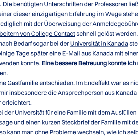
 Die benötigten Unterschriften der Professoren ließ
keiner dieser einzigartigen Erfahrung im Wege stehe
diglich mit der Überweisung der Anmeldegebühren
beitern von College Contact
schnell gelöst werden
nach Bedarf sogar bei der
Universität in Kanada
ste
ige Tage später eine E-Mail aus Kanada mit einer
 wenden konnte.
Eine bessere Betreuung konnte ich
en.
ine Gastfamilie entschieden. Im Endeffekt war es ni
mir insbesondere die Ansprechperson aus Kanada s
erleichtert.
bei der Universität für eine Familie mit dem Ausfüll
age und einen kurzen Steckbrief der Familie mit d
t, so kann man ohne Probleme wechseln, wie ich sel