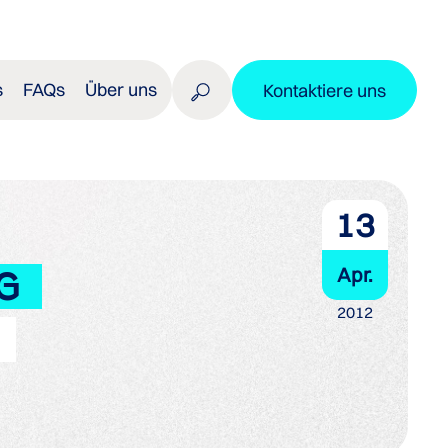
s
FAQs
Über uns
Kontaktiere uns
13
Apr.
G
2012