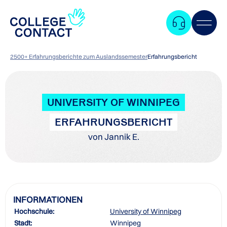
2500+ Erfahrungsberichte zum Auslandssemester
Erfahrungsbericht
UNIVERSITY OF WINNIPEG
ERFAHRUNGSBERICHT
von Jannik E.
INFORMATIONEN
Hochschule:
University of Winnipeg
Zum
Stadt:
Winnipeg