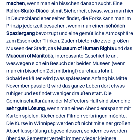
machen
, wenn man ein bisschen danach sucht. Eine
Roller-Skate-Disco
ist mit Sicherheit etwas, was man hier
in Deutschland eher selten findet, die Forks kann man im
Prinzip jederzeit besuchen, wenn man einen
schönen
Spaziergang
bevorzugt und eine gemütliche Atmosphäre
zum Essen oder Trinken. Zudem bieten die zwei großen
Museen der Stadt, das
Museum of Human Rights
und das
Museum of Manitoba
, interessante Geschichte an,
weswegen sich ein Besuch der beiden Museen (wenn
man ein bisschen Zeit mitbringt) durchaus lohnt.
Sobald es kälter wird (was spätestens Anfang bis Mitte
November passiert) wird das ganze Leben dort etwas
ruhiger und es findet weniger draußen statt. Die
Gemeinschaftsräume der McFeetors Hall sind aber eine
sehr gute Lösung
, wenn man einen Abend entspannt mit
Karten spielen, Kicker oder Filmen verbringen möchte.
Die Kurse in Winnipeg werden oft nicht mit einer großen
Abschlussprüfung
abgeschlossen, sondern es werden
über das Semester verteilt immer wieder kleinere