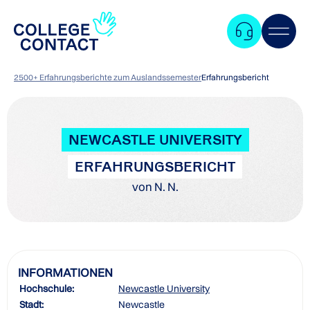
2500+ Erfahrungsberichte zum Auslandssemester
Erfahrungsbericht
NEWCASTLE UNIVERSITY
ERFAHRUNGSBERICHT
von N. N.
INFORMATIONEN
Hochschule:
Newcastle University
Zum
Stadt:
Newcastle