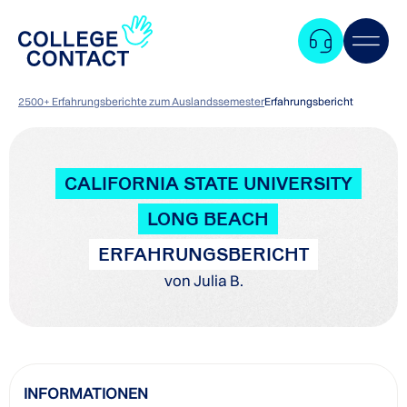
2500+ Erfahrungsberichte zum Auslandssemester
Erfahrungsbericht
CALIFORNIA STATE UNIVERSITY
LONG BEACH
ERFAHRUNGSBERICHT
von Julia B.
Zum
INFORMATIONEN