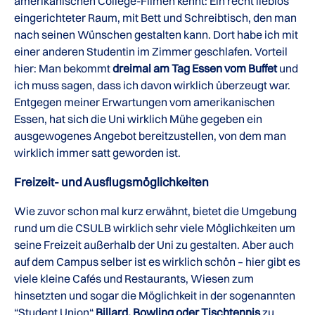
amerikanischen College-Filmen kennt: Ein recht lieblos
eingerichteter Raum, mit Bett und Schreibtisch, den man
nach seinen Wünschen gestalten kann. Dort habe ich mit
einer anderen Studentin im Zimmer geschlafen. Vorteil
hier: Man bekommt
dreimal am Tag Essen vom Buffet
und
ich muss sagen, dass ich davon wirklich überzeugt war.
Entgegen meiner Erwartungen vom amerikanischen
Essen, hat sich die Uni wirklich Mühe gegeben ein
ausgewogenes Angebot bereitzustellen, von dem man
wirklich immer satt geworden ist.
Freizeit- und Ausflugsmöglichkeiten
Wie zuvor schon mal kurz erwähnt, bietet die Umgebung
rund um die CSULB wirklich sehr viele Möglichkeiten um
seine Freizeit außerhalb der Uni zu gestalten. Aber auch
auf dem Campus selber ist es wirklich schön – hier gibt es
viele kleine Cafés und Restaurants, Wiesen zum
hinsetzten und sogar die Möglichkeit in der sogenannten
“Student Union“
Billard, Bowling oder Tischtennis
zu