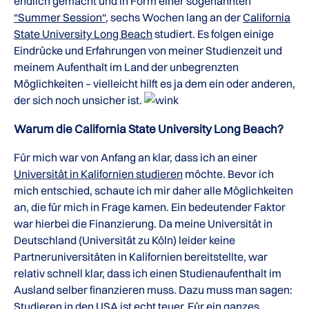
endlich gemacht und in Form einer sogenannten
“Summer Session“
, sechs Wochen lang an der
California
State University Long Beach
studiert. Es folgen einige
Eindrücke und Erfahrungen von meiner Studienzeit und
meinem Aufenthalt im Land der unbegrenzten
Möglichkeiten – vielleicht hilft es ja dem ein oder anderen,
der sich noch unsicher ist.
Warum die California State University Long Beach?
Für mich war von Anfang an klar, dass ich an einer
Universität in Kalifornien studieren
möchte. Bevor ich
mich entschied, schaute ich mir daher alle Möglichkeiten
an, die für mich in Frage kamen. Ein bedeutender Faktor
war hierbei die Finanzierung. Da meine Universität in
Deutschland (Universität zu Köln) leider keine
Partneruniversitäten in Kalifornien bereitstellte, war
relativ schnell klar, dass ich einen Studienaufenthalt im
Ausland selber finanzieren muss. Dazu muss man sagen:
Studieren in den USA ist echt teuer. Für ein ganzes