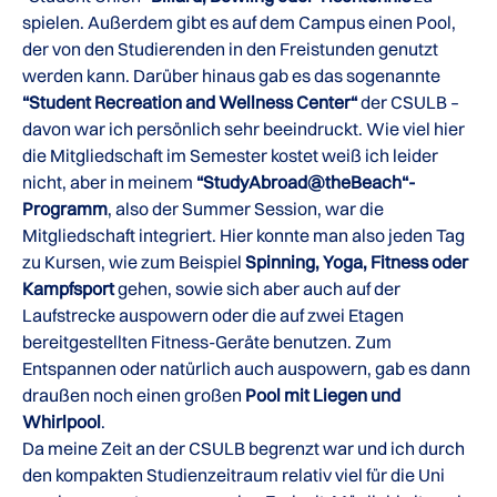
spielen. Außerdem gibt es auf dem Campus einen Pool,
der von den Studierenden in den Freistunden genutzt
werden kann. Darüber hinaus gab es das sogenannte
“Student Recreation and Wellness Center“
der CSULB –
davon war ich persönlich sehr beeindruckt. Wie viel hier
die Mitgliedschaft im Semester kostet weiß ich leider
nicht, aber in meinem
“StudyAbroad@theBeach“-
Programm
, also der Summer Session, war die
Mitgliedschaft integriert. Hier konnte man also jeden Tag
zu Kursen, wie zum Beispiel
Spinning, Yoga, Fitness oder
Kampfsport
gehen, sowie sich aber auch auf der
Laufstrecke auspowern oder die auf zwei Etagen
bereitgestellten Fitness-Geräte benutzen. Zum
Entspannen oder natürlich auch auspowern, gab es dann
draußen noch einen großen
Pool mit Liegen und
Whirlpool
.
Da meine Zeit an der CSULB begrenzt war und ich durch
den kompakten Studienzeitraum relativ viel für die Uni