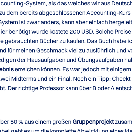
counting-System, als das welches wir aus Deutsch
n zu dem bereits abgeschlossenen Accounting-Kur
ystem ist zwar anders, kann aber einfach hergelei
er benötigt wurde kostete 200 USD. Solche Preise 
ne gebrauchten Bücher zu kaufen. Das Buch habe ich
nd für meinen Geschmack viel zu ausführlich und v
edigen der Hausaufgaben und Übungsaufgaben habe 
gebnis
erreichen können. Es war jedoch mit einige
wei Midterms und ein Final. Noch ein Tipp: Check
ibt. Der richtige Professor kann über B oder A entsc
 über 50 % aus einem großen
Gruppenprojekt
zusamm
i geht es um die komplette Abwicklung eines klass