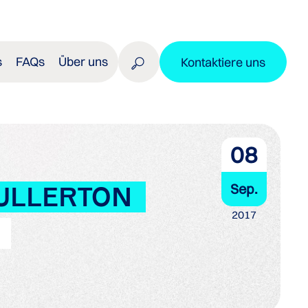
s
FAQs
Über uns
Kontaktiere uns
08
Sep.
FULLERTON
2017