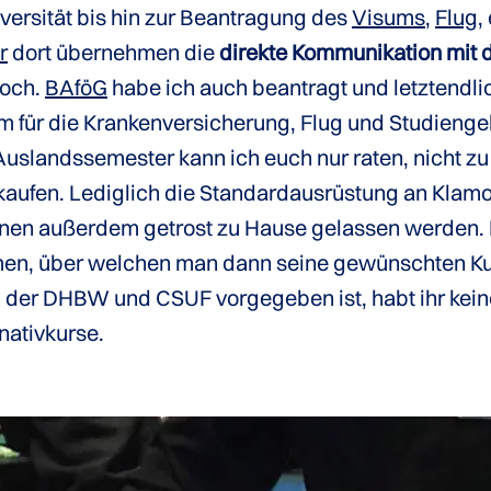
versität bis hin zur Beantragung des
Visums
,
Flug
,
r
dort übernehmen die
direkte Kommunikation mit
noch.
BAföG
habe ich auch beantragt und letztendl
m für die Krankenversicherung, Flug und Studie
uslandssemester kann ich euch nur raten, nicht zu
 kaufen. Lediglich die Standardausrüstung an Klamo
nnen außerdem getrost zu Hause gelassen werden.
en, über welchen man dann seine gewünschten Ku
der DHBW und CSUF vorgegeben ist, habt ihr keine
rnativkurse.