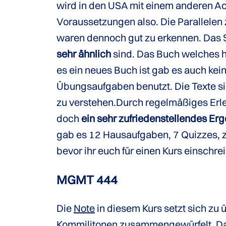
wird in den USA mit einem anderen Ac
Voraussetzungen also. Die Parallele
waren dennoch gut zu erkennen. Das S
sehr ähnlich
sind. Das Buch welches hi
es ein neues Buch ist gab es auch kei
Übungsaufgaben benutzt. Die Texte si
zu verstehen.Durch regelmäßiges Erl
doch
ein sehr zufriedenstellendes Er
gab es 12 Hausaufgaben, 7 Quizzes, z
bevor ihr euch für einen Kurs einschre
MGMT 444
Die
Note
in diesem Kurs setzt sich zu
Kommilitonen zusammengewürfelt. Dabe