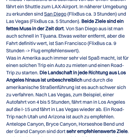
fährt ein Shuttle zum LAX-Airport. In näherer Umgebung
zu erkunden sind
San Diego
(FlixBus ca. 3 Stunden) und
Las Vegas (FlixBus ca. 5 Stunden).
Beide Ziele sind ein
fettes Muss in der Zeit dort
. Von San Diego aus ist man
auch schnell in Tijuana. Etwas weiter entfernt, aber die
Fahrt definitiv wert, ist San Francisco (FlixBus ca. 9
Stunden -> Flug empfehlenswert).
Was in Amerika auch immer sehr viel Spaß macht, ist für
einen solchen Trip ein Auto zu mieten und einen Road-
Trip zu starten.
Die Landschaft in jede Richtung aus Los
Angeles hinaus ist unbeschreiblich
und durch die
amerikanische Straßenführung ist es auch schwer sich
zu verfahren. Nach Las Vegas, zum Beispiel, einer
Autofahrt von 4 bis 5 Stunden, fährt man in Los Angeles
auf die I-15 und fährt in Las Vegas wieder ab. Ein Road-
Trip nach Utah und Arizona ist auch zu empfehlen.
Antelope Canyon, Bryce Canyon, Horseshoe Bend und
der Grand Canyon sind dort
sehr empfehlenswerte Ziele
.