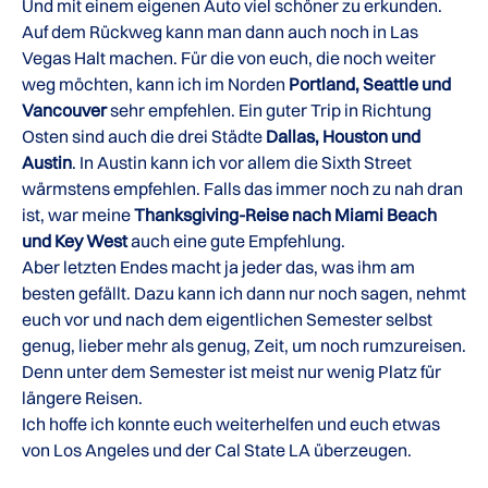
Und mit einem eigenen Auto viel schöner zu erkunden.
Auf dem Rückweg kann man dann auch noch in Las
Vegas Halt machen. Für die von euch, die noch weiter
weg möchten, kann ich im Norden
Portland, Seattle und
Vancouver
sehr empfehlen. Ein guter Trip in Richtung
Osten sind auch die drei Städte
Dallas, Houston und
Austin
. In Austin kann ich vor allem die Sixth Street
wärmstens empfehlen. Falls das immer noch zu nah dran
ist, war meine
Thanksgiving-Reise nach Miami Beach
und Key West
auch eine gute Empfehlung.
Aber letzten Endes macht ja jeder das, was ihm am
besten gefällt. Dazu kann ich dann nur noch sagen, nehmt
euch vor und nach dem eigentlichen Semester selbst
genug, lieber mehr als genug, Zeit, um noch rumzureisen.
Denn unter dem Semester ist meist nur wenig Platz für
längere Reisen.
Ich hoffe ich konnte euch weiterhelfen und euch etwas
von Los Angeles und der Cal State LA überzeugen.