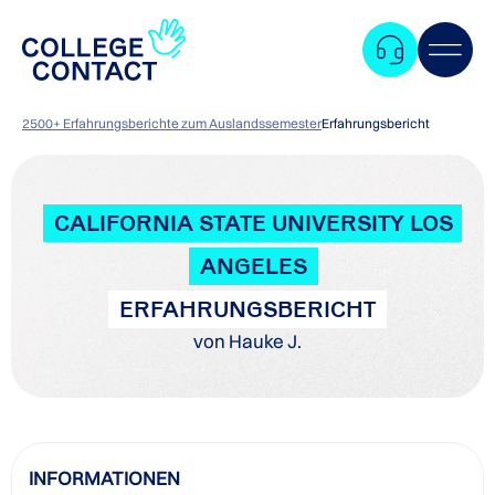
2500+ Erfahrungsberichte zum Auslandssemester
Erfahrungsbericht
CALIFORNIA STATE UNIVERSITY LOS
ANGELES
ERFAHRUNGSBERICHT
von Hauke J.
Zum
INFORMATIONEN