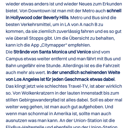
wieder etwas anders ist und wieder Neues zum Erkunden
bietet. Von Downtown ist man mit der Metro auch
schnell
in Hollywood oder Beverly Hills
. Metro und Bus sind die
besten Verkehrsmittel, um in LA von A nach B zu
kommen, da sie ziemlich zuverlässig fahren und es so gut
wie überall Stopps gibt. Um die Übersicht zu behalten,
kann ich die App „Citymapper“ empfehlen.
Die
Strände von Santa Monica und Venice
sind vom
Campus etwas weiter entfernt und man fährt mit Bus und
Bahn ungefähr eine Stunde. Allerdings ist es die Fahrzeit
auch mehr als wert.
In der unendlich scheinenden Weite
von Los Angeles ist für jeden Geschmack etwas dabei
.
Das klingt jetzt wie schlechtes Travel-TV, ist aber wirklich
so. Von Wolkenkratzern in der lauten Innenstadt bis zum
stillen Gebirgswanderpfad ist alles dabei. Soll es aber mal
weiter weg gehen, ist man auch gut aufgehoben. Und
wenn man schonmal in Amerika ist, sollte man auch
ausnutzen was man kann. An der Union-Station ist die
FlixBus-Haltestelle und ebenfalls von der Union-Station