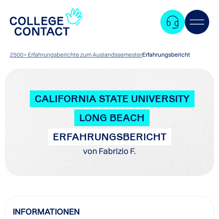
2500+ Erfahrungsberichte zum Auslandssemester
Erfahrungsbericht
CALIFORNIA STATE UNIVERSITY
LONG BEACH
ERFAHRUNGSBERICHT
von Fabrizio F.
Zum
INFORMATIONEN