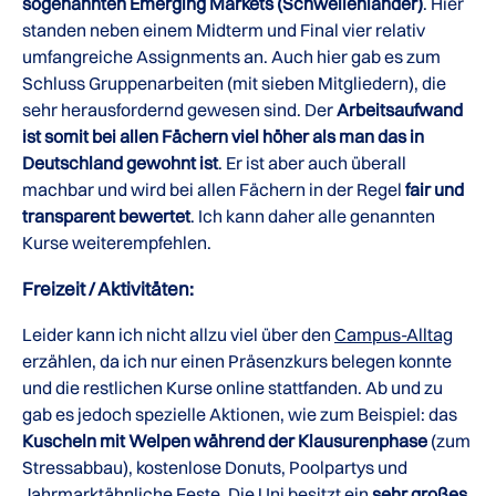
sogenannten Emerging Markets (Schwellenländer)
. Hier
standen neben einem Midterm und Final vier relativ
umfangreiche Assignments an. Auch hier gab es zum
Schluss Gruppenarbeiten (mit sieben Mitgliedern), die
sehr herausfordernd gewesen sind. Der
Arbeitsaufwand
ist somit bei allen Fächern viel höher als man das in
Deutschland gewohnt ist
. Er ist aber auch überall
machbar und wird bei allen Fächern in der Regel
fair und
transparent bewertet
. Ich kann daher alle genannten
Kurse weiterempfehlen.
Freizeit / Aktivitäten:
Leider kann ich nicht allzu viel über den
Campus-Alltag
erzählen, da ich nur einen Präsenzkurs belegen konnte
und die restlichen Kurse online stattfanden. Ab und zu
gab es jedoch spezielle Aktionen, wie zum Beispiel: das
Kuscheln mit Welpen während der Klausurenphase
(zum
Stressabbau), kostenlose Donuts, Poolpartys und
Jahrmarktähnliche Feste. Die Uni besitzt ein
sehr großes