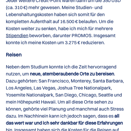
Jeder weitere Credit-Point wären dann um die 350 USD
(ca. 310 €) mehr gewesen. Meine Studien- und
Lebenshaltungskosten haben sich somit für den
kompletten Aufenthalt auf 16.500 € belaufen. Um die
Kosten weiter zu senken, habe ich mich für mehrere
Stipendien
beworben, darunter PROMOS. Insgesamt
konnte ich meine Kosten um 3.275 € reduzieren.
Reisen
Neben dem Studium konnte ich die Zeit hervorragend
nutzen, um
neue, atemberaubende Orte zu bereisen
.
Dazu gehörten: San Francisco, Monterey, Santa Barbara,
Los Angeles, Las Vegas, Joshua Tree Nationalpark,
Yosemite Nationalpark, San Diego, Chicago, Seattle und
mein Höhepunkt Hawaii. Um all diese Orte sehen zu
können, gehörte viel Planung und manchmal auch Stress
dazu. Im Nachhinein kann ich jedoch sagen, dass es
all
das wert war und ich sehr dankbar für diese Erfahrungen
bin. Insgesamt haben sich die Kosten für die Reisen auf