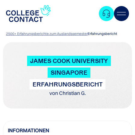
2500+ Erfahrungsberichte zum Auslandssemester
Erfahrungsbericht
JAMES COOK UNIVERSITY
SINGAPORE
ERFAHRUNGSBERICHT
von Christian G.
Zum
INFORMATIONEN