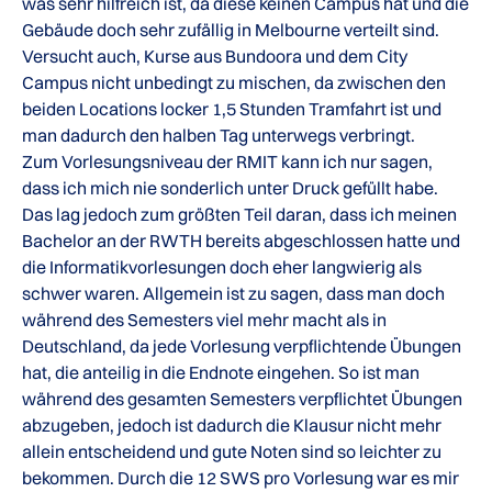
was sehr hilfreich ist, da diese keinen Campus hat und die
Gebäude doch sehr zufällig in Melbourne verteilt sind.
Versucht auch, Kurse aus Bundoora und dem City
Campus nicht unbedingt zu mischen, da zwischen den
beiden Locations locker 1,5 Stunden Tramfahrt ist und
man dadurch den halben Tag unterwegs verbringt.
Zum Vorlesungsniveau der RMIT kann ich nur sagen,
dass ich mich nie sonderlich unter Druck gefüllt habe.
Das lag jedoch zum größten Teil daran, dass ich meinen
Bachelor an der RWTH bereits abgeschlossen hatte und
die Informatikvorlesungen doch eher langwierig als
schwer waren. Allgemein ist zu sagen, dass man doch
während des Semesters viel mehr macht als in
Deutschland, da jede Vorlesung verpflichtende Übungen
hat, die anteilig in die Endnote eingehen. So ist man
während des gesamten Semesters verpflichtet Übungen
abzugeben, jedoch ist dadurch die Klausur nicht mehr
allein entscheidend und gute Noten sind so leichter zu
bekommen. Durch die 12 SWS pro Vorlesung war es mir