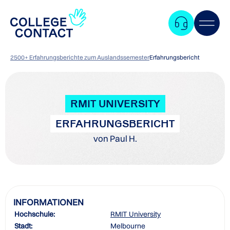
2500+ Erfahrungsberichte zum Auslandssemester
Erfahrungsbericht
RMIT UNIVERSITY
ERFAHRUNGSBERICHT
von Paul H.
INFORMATIONEN
Hochschule:
RMIT University
Zum
Stadt:
Melbourne