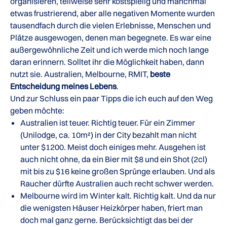
organisieren, teilweise sehr kostspielig und manchmal
etwas frustrierend, aber alle negativen Momente wurden
tausendfach durch die vielen Erlebnisse, Menschen und
Plätze ausgewogen, denen man begegnete. Es war eine
außergewöhnliche Zeit und ich werde mich noch lange
daran erinnern. Solltet ihr die Möglichkeit haben, dann
nutzt sie. Australien, Melbourne, RMIT,
beste
Entscheidung meines Lebens
.
Und zur Schluss ein paar Tipps die ich euch auf den Weg
geben möchte:
Australien ist teuer. Richtig teuer. Für ein Zimmer
(Unilodge, ca. 10m²) in der City bezahlt man nicht
unter $1200. Meist doch einiges mehr. Ausgehen ist
auch nicht ohne, da ein Bier mit $8 und ein Shot (2cl)
mit bis zu $16 keine großen Sprünge erlauben. Und als
Raucher dürfte Australien auch recht schwer werden.
Melbourne wird im Winter kalt. Richtig kalt. Und da nur
die wenigsten Häuser Heizkörper haben, friert man
doch mal ganz gerne. Berücksichtigt das bei der