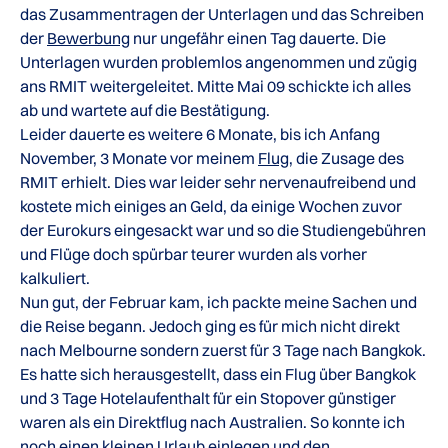
das Zusammentragen der Unterlagen und das Schreiben
der
Bewerbung
nur ungefähr einen Tag dauerte. Die
Unterlagen wurden problemlos angenommen und zügig
ans RMIT weitergeleitet. Mitte Mai 09 schickte ich alles
ab und wartete auf die Bestätigung.
Leider dauerte es weitere 6 Monate, bis ich Anfang
November, 3 Monate vor meinem
Flug
, die Zusage des
RMIT erhielt. Dies war leider sehr nervenaufreibend und
kostete mich einiges an Geld, da einige Wochen zuvor
der Eurokurs eingesackt war und so die Studiengebühren
und Flüge doch spürbar teurer wurden als vorher
kalkuliert.
Nun gut, der Februar kam, ich packte meine Sachen und
die Reise begann. Jedoch ging es für mich nicht direkt
nach Melbourne sondern zuerst für 3 Tage nach Bangkok.
Es hatte sich herausgestellt, dass ein Flug über Bangkok
und 3 Tage Hotelaufenthalt für ein Stopover günstiger
waren als ein Direktflug nach Australien. So konnte ich
noch einen kleinen Urlaub einlegen und den