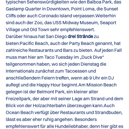
typischen Sehenswürdigkeiten wie den Balboa Park, das
Gaslamp Quarter in Downtown, Point Loma, die Sunset
Cliffs oder auch Coronado Island verpassen.Weiterhin
sind auch der Zoo, das USS Midway Museum, Seaport
Village und Old Town sehr empfehlenswert.
Darüber hinaus hat San Diego
drei Strände
zu
bieten:Pacific Beach, auch der Party Beach genannt, hat
zahlreiche Restaurants und Bars zu bieten. Auf jeden Fall
muss man hier am Taco Tuesday im „Duck Dive“
teilgenommen haben, wo sich jeden Dienstag die
Internationals zunächst zum Tacoessen und
anschließendem Feiern treffen, wenn ab 9 Uhr ein DJ
auflegt und die Happy Hour beginnt.Am Mission Beach
gelegen ist der Belmont Park, ein kleiner alter
Freizeitpark, der aber mit seiner Lage am Strand und dem
Blick von der Holzachterbahn überzeugen kann.Auch
Ocean Beach verfügt über Restaurants und Strandbuden,
lässt es aber eher ruhig angehen. Besonders
empfehlenswert für alle Hundeliebhaber, denn hier gibt es