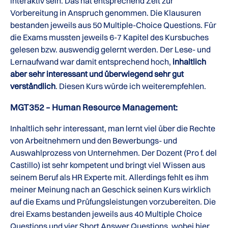
interaktiv sein. Das hat entsprechend Zeit zur
Vorbereitung in Anspruch genommen. Die Klausuren
bestanden jeweils aus 50 Multiple-Choice Questions. Für
die Exams mussten jeweils 6-7 Kapitel des Kursbuches
gelesen bzw. auswendig gelernt werden. Der Lese- und
Lernaufwand war damit entsprechend hoch,
inhaltlich
aber sehr interessant und überwiegend sehr gut
verständlich
. Diesen Kurs würde ich weiterempfehlen.
MGT352 – Human Resource Management:
Inhaltlich sehr interessant, man lernt viel über die Rechte
von Arbeitnehmern und den Bewerbungs- und
Auswahlprozess von Unternehmen. Der Dozent (Pro f. del
Castillo) ist sehr kompetent und bringt viel Wissen aus
seinem Beruf als HR Experte mit. Allerdings fehlt es ihm
meiner Meinung nach an Geschick seinen Kurs wirklich
auf die Exams und Prüfungsleistungen vorzubereiten. Die
drei Exams bestanden jeweils aus 40 Multiple Choice
Questions und vier Short Answer Questions, wobei hier