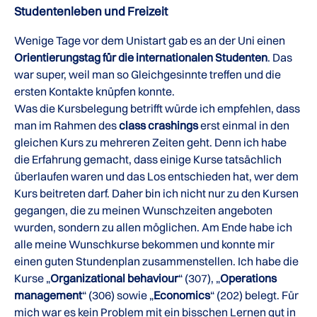
Studentenleben und Freizeit
Wenige Tage vor dem Unistart gab es an der Uni einen
Orientierungstag für die internationalen Studenten
. Das
war super, weil man so Gleichgesinnte treffen und die
ersten Kontakte knüpfen konnte.
Was die Kursbelegung betrifft würde ich empfehlen, dass
man im Rahmen des
class crashings
erst einmal in den
gleichen Kurs zu mehreren Zeiten geht. Denn ich habe
die Erfahrung gemacht, dass einige Kurse tatsächlich
überlaufen waren und das Los entschieden hat, wer dem
Kurs beitreten darf. Daher bin ich nicht nur zu den Kursen
gegangen, die zu meinen Wunschzeiten angeboten
wurden, sondern zu allen möglichen. Am Ende habe ich
alle meine Wunschkurse bekommen und konnte mir
einen guten Stundenplan zusammenstellen. Ich habe die
Kurse „
Organizational behaviour
“ (307), „
Operations
management
“ (306) sowie „
Economics
“ (202) belegt. Für
mich war es kein Problem mit ein bisschen Lernen gut in