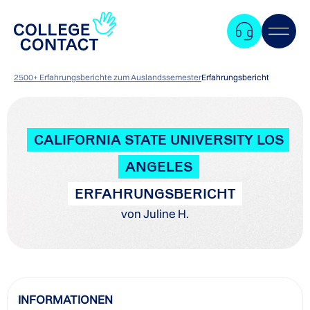
2500+ Erfahrungsberichte zum Auslandssemester
Erfahrungsbericht
CALIFORNIA STATE UNIVERSITY LOS
ANGELES
ERFAHRUNGSBERICHT
von Juline H.
Zum
INFORMATIONEN