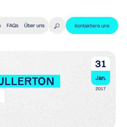
s
FAQs
Über uns
Kontaktiere uns
31
Jan.
FULLERTON
2017