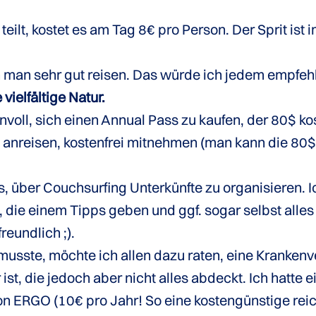
eilt, kostet es am Tag 8€ pro Person. Der Sprit ist
nn man sehr gut reisen. Das würde ich jedem empfehl
ielfältige Natur.
nnvoll, sich einen Annual Pass zu kaufen, der 80$ kos
hm anreisen, kostenfrei mitnehmen (man kann die 80$
es, über Couchsurfing Unterkünfte zu organisieren. 
 die einem Tipps geben und ggf. sogar selbst alles
eundlich ;).
 musste, möchte ich allen dazu raten, eine Kranke
 ist, die jedoch aber nicht alles abdeckt. Ich hatte e
 ERGO (10€ pro Jahr! So eine kostengünstige reicht