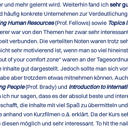
er und mehr gelernt wird. Weiterhin fand ich
sehr gu
d häufig konkrete Unternehmen zur Verdeutlichun
ng Human Resources
(Prof. Fellows) sowie
Topics i
erer war von den Themen her zwar sehr interessant
rbeit verbunden. Die verteilten Noten waren trotz 
icht sehr motivierend ist, wenn man so viel hineins
 out of your comfort zone“ waren an der Tagesordn
e Inhalte gut dargestellt. Jedoch sollte man sich v
 habe aber trotzdem etwas mitnehmen können. Auch 
ng People
(Prof. Brady) und
Introduction to Internat
 ich nur sagen, dass es der absolut beste und int
schafft, die Inhalte mit viel Spaß zu übermitteln un
e anhand von Kurzfilmen o.ä. erklärt. Da der Kurs se
esen möglich und sehr interessant. To hit the nail