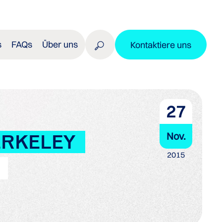
s
FAQs
Über uns
Kontaktiere uns
27
Nov.
ERKELEY
2015