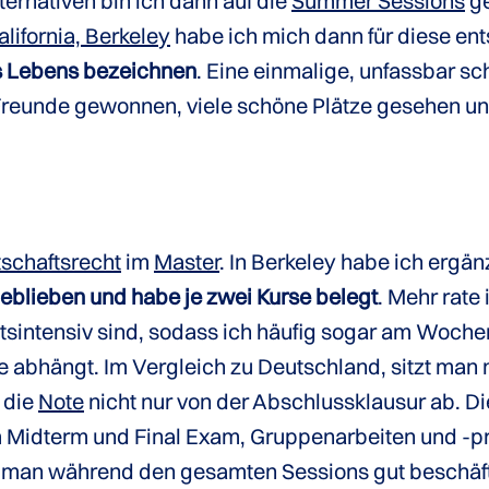
ternativen bin ich dann auf die
Summer Sessions
ge
alifornia, Berkeley
habe ich mich dann für diese ent
es Lebens bezeichnen
. Eine einmalige, unfassbar s
 Freunde gewonnen, viele schöne Plätze gesehen u
schaftsrecht
im
Master
. In Berkeley habe ich ergä
eblieben und habe je zwei Kurse belegt
. Mehr rate 
eitsintensiv sind, sodass ich häufig sogar am Woc
 abhängt. Im Vergleich zu Deutschland, sitzt man ni
 die
Note
nicht nur von der Abschlussklausur ab. Die
m Midterm und Final Exam, Gruppenarbeiten und -p
man während den gesamten Sessions gut beschäftig