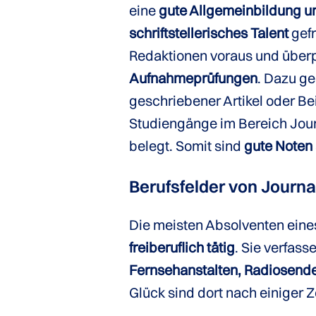
eine
gute Allgemeinbildung u
schriftstellerisches Talent
gefr
Redaktionen voraus und überp
Aufnahmeprüfungen
. Dazu ge
geschriebener Artikel oder Be
Studiengänge im Bereich Journ
belegt. Somit sind
gute Noten
Berufsfelder von Journa
Die meisten Absolventen ein
freiberuflich tätig
. Sie verfass
Fernsehanstalten, Radiosend
Glück sind dort nach einiger 