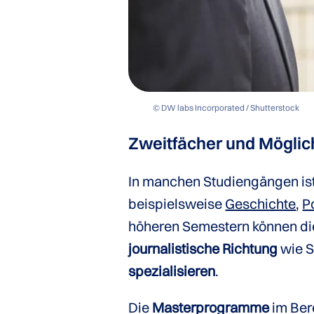
© DW labs Incorporated / Shutterstock
Zweitfächer und Möglich
In manchen Studiengängen ist
beispielsweise
Geschichte
,
P
höheren Semestern können di
journalistische Richtung
wie S
spezialisieren
.
Die
Masterprogramme
im Ber