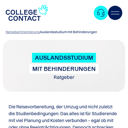
Ratgeber
Orientierung
Auslandsstudium mit Behinderungen
AUSLANDSSTUDIUM
MIT BEHINDERUNGEN
Ratgeber
Die Reisevorbereitung, der Umzug und nicht zuletzt
die Studienbedingungen: Das alles ist für Studierende
mit viel Planung und Kosten verbunden – egal ob mit
Zum
oder ohne Beeinträchtigungen. Dennoch schrecken