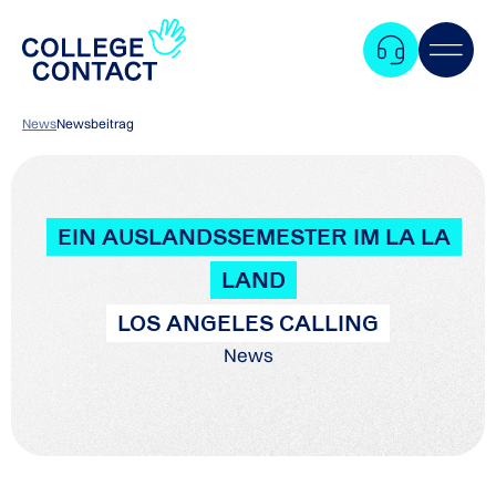
News
Newsbeitrag
EIN AUSLANDSSEMESTER IM LA LA
LAND
LOS ANGELES CALLING
News
Zum