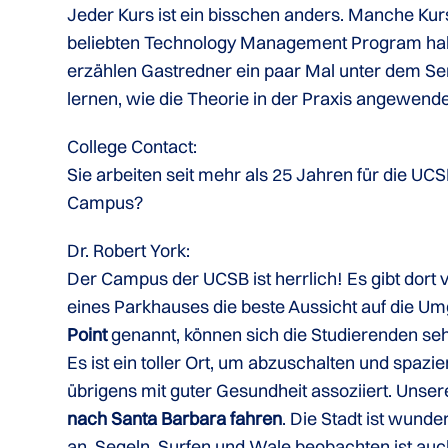
Jeder Kurs ist ein bisschen anders. Manche Ku
beliebten Technology Management Program ha
erzählen Gastredner ein paar Mal unter dem Sem
lernen, wie die Theorie in der Praxis angewende
College Contact:
Sie arbeiten seit mehr als 25 Jahren für die UCS
Campus?
Dr. Robert York:
Der Campus der UCSB ist herrlich! Es gibt dort v
eines Parkhauses die beste Aussicht auf die 
Point
genannt, können sich die Studierenden sehr
Es ist ein toller Ort, um abzuschalten und spa
übrigens mit guter Gesundheit assoziiert. Uns
nach Santa Barbara fahren
. Die Stadt ist wund
an. Segeln, Surfen und Wale beobachten ist auch