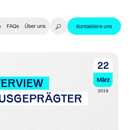
s
FAQs
Über uns
Kontaktiere uns
22
März
TERVIEW
2019
AUSGEPRÄGTER