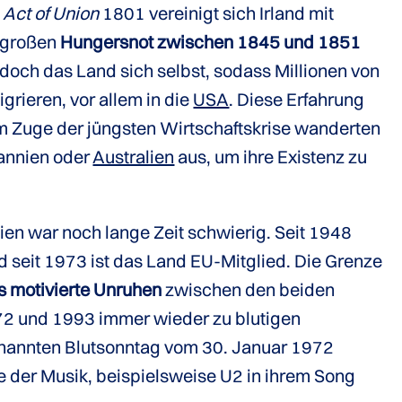
m
Act of Union
1801 vereinigt sich Irland mit
 großen
Hungersnot zwischen 1845 und 1851
jedoch das Land sich selbst, sodass Millionen von
rieren, vor allem in die
USA
. Diese Erfahrung
Im Zuge der jüngsten Wirtschaftskrise wanderten
tannien oder
Australien
aus, um ihre Existenz zu
ien war noch lange Zeit schwierig. Seit 1948
nd seit 1973 ist das Land EU-Mitglied. Die Grenze
s motivierte Unruhen
zwischen den beiden
72 und 1993 immer wieder zu blutigen
nannten Blutsonntag vom 30. Januar 1972
lfe der Musik, beispielsweise U2 in ihrem Song