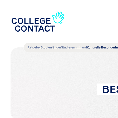
Ratgeber
Studienländer
Studieren in Irland
Kulturelle Besonderhei
BE