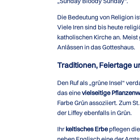
„Sunday Bloody Sunday“.
Die Bedeutung von Religion is
Viele Iren sind bis heute rel
katholischen Kirche an. Meis
Anlässen in das Gotteshaus.
Traditionen, Feiertage 
Den Ruf als „grüne Insel“ ver
das eine
vielseitige Pflanzenw
Farbe Grün assoziiert. Zum St.
der Liffey ebenfalls in Grün.
Ihr
keltisches Erbe
pflegen die 
neben Englisch eine der Amtss