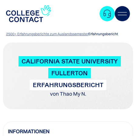
2500+ Erfahrungsberichte zum Auslandssemester
Erfahrungsbericht
CALIFORNIA STATE UNIVERSITY
FULLERTON
ERFAHRUNGSBERICHT
von Thao My N.
Zum
INFORMATIONEN