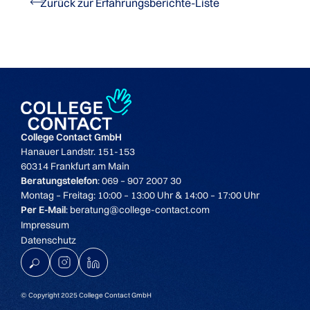
Zurück zur Erfahrungsberichte-Liste
College Contact GmbH
Hanauer Landstr. 151-153
60314 Frankfurt am Main
Beratungstelefon
: 069 – 907 2007 30
Montag – Freitag: 10:00 – 13:00 Uhr & 14:00 – 17:00 Uhr
Per E-Mail
: beratung@college-contact.com
Impressum
Datenschutz
K
© Copyright 2025 College Contact GmbH