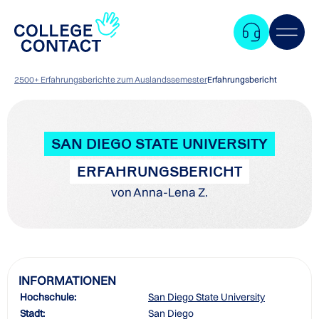
2500+ Erfahrungsberichte zum Auslandssemester
Erfahrungsbericht
SAN DIEGO STATE UNIVERSITY
ERFAHRUNGSBERICHT
von Anna-Lena Z.
INFORMATIONEN
Hochschule:
San Diego State University
Zum
Stadt:
San Diego