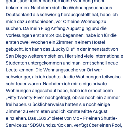
getan, aber leider habe ich keine Wohnung mehr
bekommen. Nachdem sich die Wohnungssuche aus
Deutschland als schwierig herausgestellt hat, habe ich
mich dazu entschieden, vor Ort eine Wohnung zu
suchen. Da mein Flug Anfang August ging und die
Vorlesungen erst am 24.08. begannen, habe ich für die
ersten zwei Wochen ein Zimmer in einem Hostel
gebucht. Ich kann das „Lucky D’s“ in der Innenstadt von
San Diego weiterempfehlen. Hier sind viele internationale
Studenten untergekommen und man lernt schnell neue
Leute kennen. Die Wohnungssuche vor Ort war
schwieriger, als ich dachte, da die Wohnungen teilweise
sehr teuer waren. Nachdem ich mir einige private
Wohnungen angeschaut habe, habe ich erneut beim
„Fifty Twenty-Five“ nachgefragt, ob sie noch ein Zimmer
frei haben. Glücklicherweise hatten sie noch einige
Zimmer zu vermieten und ich konnte Mitte August
einziehen. Das „5025“ bietet von Mo – Fr einen Shuttle-
Service zur SDSU und zurück an, verfügt über einen Pool,