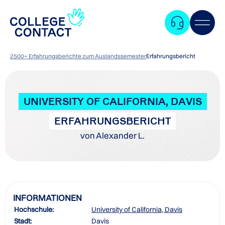
2500+ Erfahrungsberichte zum Auslandssemester
Erfahrungsbericht
UNIVERSITY OF CALIFORNIA, DAVIS
ERFAHRUNGSBERICHT
von Alexander L.
INFORMATIONEN
Hochschule:
University of California, Davis
Zum
Stadt:
Davis