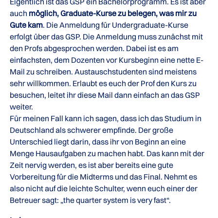
Eigentlich ist das GSP ein Bachelorprogramm. Es ist aber
auch
möglich, Graduate-Kurse zu belegen, was mir zu
Gute kam
. Die Anmeldung für Undergraduate-Kurse
erfolgt über das GSP. Die Anmeldung muss zunächst mit
den Profs abgesprochen werden. Dabei ist es am
einfachsten, dem Dozenten vor Kursbeginn eine nette E-
Mail zu schreiben. Austauschstudenten sind meistens
sehr willkommen. Erlaubt es euch der Prof den Kurs zu
besuchen, leitet ihr diese Mail dann einfach an das GSP
weiter.
Für meinen Fall kann ich sagen, dass ich das Studium in
Deutschland als schwerer empfinde. Der große
Unterschied liegt darin, dass ihr von Beginn an eine
Menge Hausaufgaben zu machen habt. Das kann mit der
Zeit nervig werden, es ist aber bereits eine gute
Vorbereitung für die Midterms und das Final. Nehmt es
also nicht auf die leichte Schulter, wenn euch einer der
Betreuer sagt: „the quarter system is very fast“.