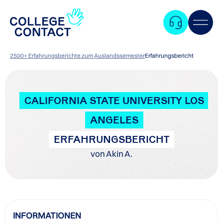
2500+ Erfahrungsberichte zum Auslandssemester
Erfahrungsbericht
CALIFORNIA STATE UNIVERSITY LOS
ANGELES
ERFAHRUNGSBERICHT
von Akin A.
Zum
INFORMATIONEN