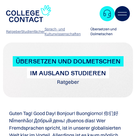
Sprach- und
Übersetzen und
Ratgeber
Studienfächer
Kulturwissenschaften
Dolmetschen
ÜBERSETZEN UND DOLMETSCHEN
IM AUSLAND STUDIEREN
Ratgeber
Guten Tag! Good Day! Bonjour! Buongiorno! 你们好
Nǐmenhǎo! До́брый день! ¡Buenos días! Wer
Fremdsprachen spricht, ist in unserer globalisierten
Zum
Welt klar im Vorteil. Allerdings ist es kaum möglich,