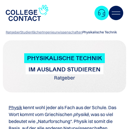
Ratgeber
Studienfächer
Ingenieurwissenschaften
Physikalische Technik
PHYSIKALISCHE TECHNIK
IM AUSLAND STUDIEREN
Ratgeber
Physik
kennt wohl jeder als Fach aus der Schule. Das
Wort kommt vom Griechischen
physikē
, was so viel
bedeutet wie „Naturforschung“. Physik ist somit die
Zum
Basis, auf der alle anderen Naturwissenschaften