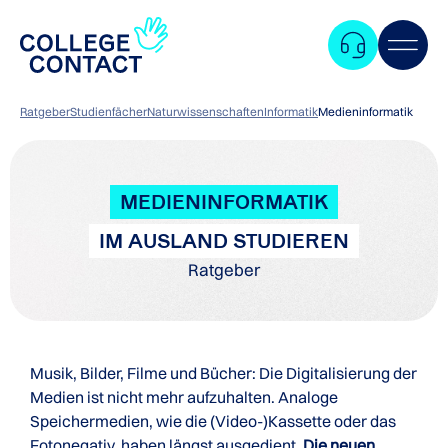
Ratgeber
Studienfächer
Naturwissenschaften
Informatik
Medieninformatik
MEDIENINFORMATIK
IM AUSLAND STUDIEREN
Ratgeber
Musik, Bilder, Filme und Bücher: Die Digitalisierung der
Medien ist nicht mehr aufzuhalten. Analoge
Speichermedien, wie die (Video-)Kassette oder das
Zum
Fotonegativ, haben längst ausgedient.
Die neuen