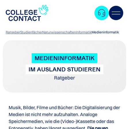
Ratgeber
Studienfächer
Naturwissenschaften
Informatik
Medieninformatik
MEDIENINFORMATIK
IM AUSLAND STUDIEREN
Ratgeber
Musik, Bilder, Filme und Bücher: Die Digitalisierung der
Medien ist nicht mehr aufzuhalten. Analoge
Speichermedien, wie die (Video-)Kassette oder das
Zum
Fotonegativ, haben längst ausgedient.
Die neuen