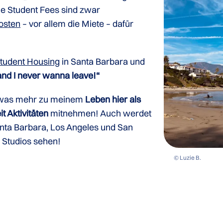
ie Student Fees sind zwar
osten
– vor allem die Miete – dafür
tudent Housing
in Santa Barbara und
and I never wanna leave!“
twas mehr zu meinem
Leben hier als
it Aktivitäten
mitnehmen! Auch werdet
nta Barbara, Los Angeles und San
 Studios sehen!
© Luzie B.