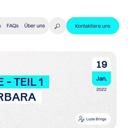
s
FAQs
Über uns
Kontaktiere uns
19
Jan.
- TEIL 1
2022
ARBARA
Luzie Brings