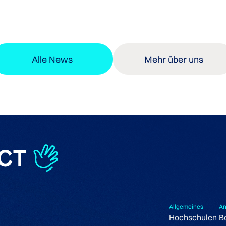
Alle News
Mehr über uns
Allgemeines
An
Hochschulen
B