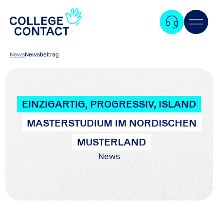
News
Newsbeitrag
EINZIGARTIG, PROGRESSIV, ISLAND
MASTERSTUDIUM IM NORDISCHEN
MUSTERLAND
News
Zum