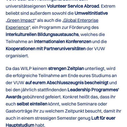
universitätseigenen
Volunteer Service Abroad
. Extrem
beliebt sind außerdem sowohl die
Umweltinitiative
„
Green Impact
“ als auch die „
Global Enterprise
Experience
“, ein Programm zur Förderung des
interkulturellen Bildungsaustauschs
, welches die
Teilnahme an
internationalen Konferenzen
und die
Kooperationen mit Partneruniversitäten
der VUW
organisiert.
Da das WILP keinem
strengen Zeitplan
unterliegt, wird
die erfolgreiche Teilnahme am Ende eures Studiums an
der VUW
auf eurem Abschlusszeugnis bescheinigt
und
bei den jährlich stattfindenden
Leadership Programmes‘
Awards
gebührend gefeiert. Konkret heißt das, dass ihr
euch
selbst einteilen
könnt, welche Seminare oder
Gastvorträge ihr zu welchem Zeitpunkt besucht, damit ihr
auch in einem stressigen Semester genug
Luft für euer
Hauptstudium
habt.