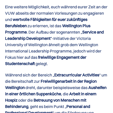
Eine weitere Möglichkeit, euch während eurer Zeit an der
VUW abseits der normalen Vorlesungen zu engagieren
und
wertvolle Fähigkeiten für euer zukünftiges
Berufsleben
zu erlernen, ist das
Wellington Plus
Programme
. Der Aufbau der sogenannten „
Service and
Leadership Development
”-Initiative der Victoria
University of Wellington ähnelt grob dem Wellington
International Leadership Programme, jedoch wird der
Fokus hier auf das
freiwillige Engagement der
Studentenschaft
gelegt.
Während sich der Bereich „
Extracurricular Activities
“ um
die Bereitschaft zur
Freiwilligenarbeit in der Region
Wellington
dreht, darunter beispielsweise das
Aushelfen
in einer örtlichen Suppenküche
, die
Arbeit in einem
Hospiz
oder die
Betreuung von Menschen mit
Behinderung
, geht es beim Punkt „
Personal and
Professional Development
“ um die Förderung von