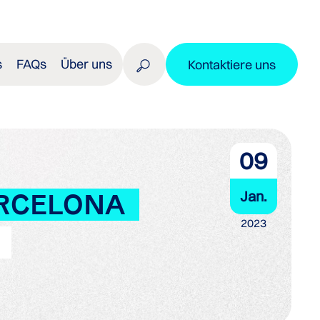
s
FAQs
Über uns
Kontaktiere uns
09
Jan.
ARCELONA
2023