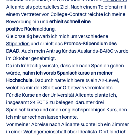
Alicante
als potenzielles Ziel. Nach einem Telefonat mit
einem Vertreter von College-Contact reichte ich meine
Bewerbung ein und
erhielt schnell eine
positive Rückmeldung.
Gleichzeitig bewarb ich mich um verschiedene
Stipendien
und erhielt das
Promos-Stipendium des
DAAD
. Auch mein Antrag für das
Auslands-BAföG
wurde
im Oktober genehmigt.
Da ich frühzeitig wusste, dass ich nach Spanien gehen
würde,
nahm ich vorab Spanischkurse an meiner
Hochschule.
Dadurch hatte ich bereits ein A2-Level,
welches mir den Start vor Ort etwas vereinfachte.
Für die Kurse an der Universität Alicante plante ich,
insgesamt 24 ECTS zu belegen, darunter drei
Spanischkurse und einen englischsprachigen Kurs, den
ich mir anrechnen lassen konnte.
Vor meiner Abreise nach Alicante suchte ich ein Zimmer
in einer
Wohngemeinschaft
über Idealista. Dort fand ich