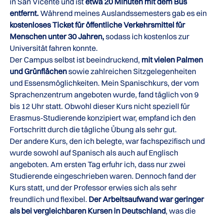
in San Vicente und ist
etwa 20 Minuten mit dem Bus
entfernt.
Während meines Auslandssemesters gab es ein
kostenloses Ticket für öffentliche Verkehrsmittel für
Menschen unter 30 Jahren,
sodass ich kostenlos zur
Universität fahren konnte.
Der Campus selbst ist beeindruckend,
mit vielen Palmen
und Grünflächen
sowie zahlreichen Sitzgelegenheiten
und Essensmöglichkeiten. Mein Spanischkurs, der vom
Sprachenzentrum angeboten wurde, fand täglich von 9
bis 12 Uhr statt. Obwohl dieser Kurs nicht speziell für
Erasmus-Studierende konzipiert war, empfand ich den
Fortschritt durch die tägliche Übung als sehr gut.
Der andere Kurs, den ich belegte, war fachspezifisch und
wurde sowohl auf Spanisch als auch auf Englisch
angeboten. Am ersten Tag erfuhr ich, dass nur zwei
Studierende eingeschrieben waren. Dennoch fand der
Kurs statt, und der Professor erwies sich als sehr
freundlich und flexibel.
Der Arbeitsaufwand war geringer
als bei vergleichbaren Kursen in Deutschland
, was die