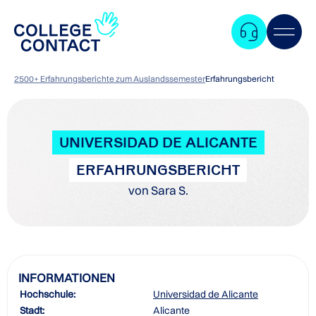
2500+ Erfahrungsberichte zum Auslandssemester
Erfahrungsbericht
UNIVERSIDAD DE ALICANTE
ERFAHRUNGSBERICHT
von Sara S.
INFORMATIONEN
Hochschule:
Universidad de Alicante
Zum
Stadt:
Alicante