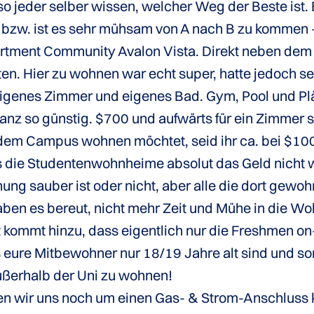
 jeder selber wissen, welcher Weg der Beste ist. E
 bzw. ist es sehr mühsam von A nach B zu kommen – 
artment Community Avalon Vista. Direkt neben dem 
. Hier zu wohnen war echt super, hatte jedoch sein
eigenes Zimmer und eigenes Bad. Gym, Pool und Plä
z so günstig. $700 und aufwärts für ein Zimmer soll
em Campus wohnen möchtet, seid ihr ca. bei $1000
 die Studentenwohnheime absolut das Geld nicht w
ng sauber ist oder nicht, aber alle die dort gewo
aben es bereut, nicht mehr Zeit und Mühe in die 
 kommt hinzu, dass eigentlich nur die Freshmen 
s eure Mitbewohner nur 18/19 Jahre alt sind und so
außerhalb der Uni zu wohnen!
n wir uns noch um einen Gas- & Strom-Anschluss 