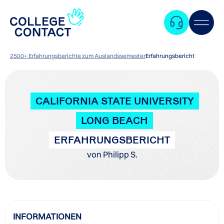
2500+ Erfahrungsberichte zum Auslandssemester
Erfahrungsbericht
CALIFORNIA STATE UNIVERSITY
LONG BEACH
ERFAHRUNGSBERICHT
von Philipp S.
Zum
INFORMATIONEN