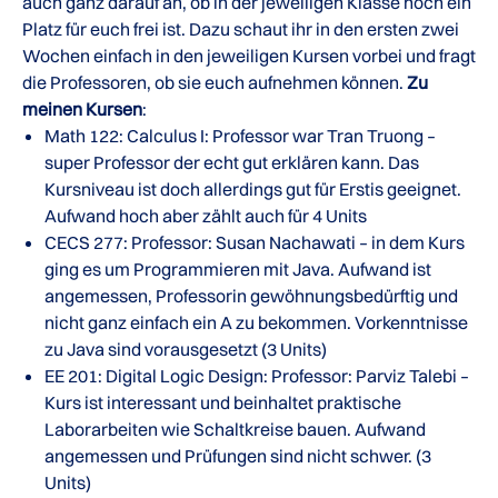
auch ganz darauf an, ob in der jeweiligen Klasse noch ein
Platz für euch frei ist. Dazu schaut ihr in den ersten zwei
Wochen einfach in den jeweiligen Kursen vorbei und fragt
die Professoren, ob sie euch aufnehmen können.
Zu
meinen Kursen
:
Math 122: Calculus I: Professor war Tran Truong –
super Professor der echt gut erklären kann. Das
Kursniveau ist doch allerdings gut für Erstis geeignet.
Aufwand hoch aber zählt auch für 4 Units
CECS 277: Professor: Susan Nachawati – in dem Kurs
ging es um Programmieren mit Java. Aufwand ist
angemessen, Professorin gewöhnungsbedürftig und
nicht ganz einfach ein A zu bekommen. Vorkenntnisse
zu Java sind vorausgesetzt (3 Units)
EE 201: Digital Logic Design: Professor: Parviz Talebi –
Kurs ist interessant und beinhaltet praktische
Laborarbeiten wie Schaltkreise bauen. Aufwand
angemessen und Prüfungen sind nicht schwer. (3
Units)