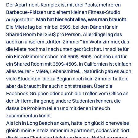
Der Apartment-Komplex ist mit drei Pools, mehreren
Barbecue-Plätzen und einem kleinen Fitness-Studio
ausgestattet.
Man hat hier echt alles, was man braucht
.
Die Miete lag bei mir bei 550$, bei den Dänen für ein
Shared Room bei 350$ pro Person. Allerdings lag das
auch an unserem „dritten Zimmer“ im Wohnzimmer, das
die Miete nochmal nach unten gedrückt hat. Ihr sollte für
ein Einzelzimmer schon mit 550$-850$ rechnen und für
ein Shared Room mit 350$-450$. In
Californien
ist einfach
alles teurer – Miete, Lebensmittel… Natürlich gab es auch
viele Studenten, die zu Beginn noch kein Zimmer hatten,
aber da braucht ihr euch nicht stressen. Über die
Facebook-Gruppen oder durch die Treffen vom Office an
der Uni lernt ihr genug andere Studenten kennen, die
dasselbe Problem teilen und mit denen ihr euch
zusammentun könnt.
Als ich in Long Beach ankam, hatte ich glücklicherweise
gleich mein Einzelzimmer im Apartment, sodass ich dort
direkt vom Flughafen hinfahren konnte. Natürlich waren