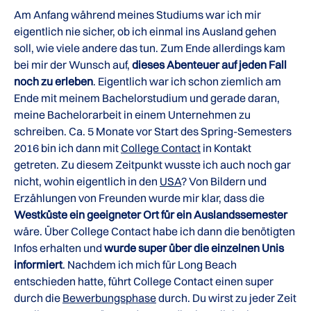
Am Anfang während meines Studiums war ich mir
eigentlich nie sicher, ob ich einmal ins Ausland gehen
soll, wie viele andere das tun. Zum Ende allerdings kam
bei mir der Wunsch auf,
dieses Abenteuer auf jeden Fall
noch zu erleben
. Eigentlich war ich schon ziemlich am
Ende mit meinem Bachelorstudium und gerade daran,
meine Bachelorarbeit in einem Unternehmen zu
schreiben. Ca. 5 Monate vor Start des Spring-Semesters
2016 bin ich dann mit
College Contact
in Kontakt
getreten. Zu diesem Zeitpunkt wusste ich auch noch gar
nicht, wohin eigentlich in den
USA
? Von Bildern und
Erzählungen von Freunden wurde mir klar, dass die
Westküste ein geeigneter Ort für ein Auslandssemester
wäre. Über College Contact habe ich dann die benötigten
Infos erhalten und
wurde super über die einzelnen Unis
informiert
. Nachdem ich mich für Long Beach
entschieden hatte, führt College Contact einen super
durch die
Bewerbungsphase
durch. Du wirst zu jeder Zeit