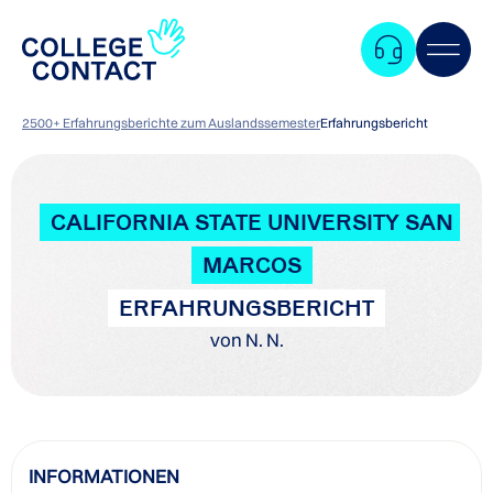
2500+ Erfahrungsberichte zum Auslandssemester
Erfahrungsbericht
CALIFORNIA STATE UNIVERSITY SAN
MARCOS
ERFAHRUNGSBERICHT
von N. N.
Zum
INFORMATIONEN