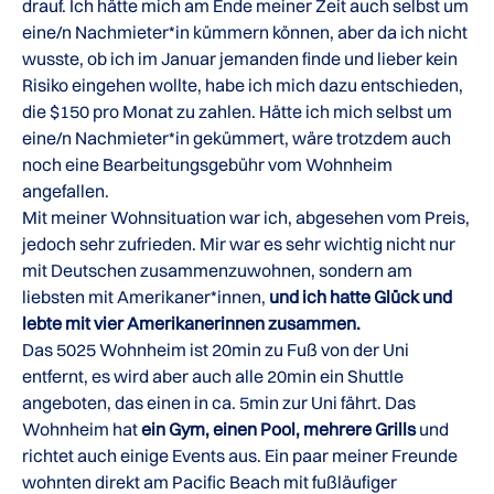
drauf. Ich hätte mich am Ende meiner Zeit auch selbst um
eine/n Nachmieter*in kümmern können, aber da ich nicht
wusste, ob ich im Januar jemanden finde und lieber kein
Risiko eingehen wollte, habe ich mich dazu entschieden,
die $150 pro Monat zu zahlen. Hätte ich mich selbst um
eine/n Nachmieter*in gekümmert, wäre trotzdem auch
noch eine Bearbeitungsgebühr vom Wohnheim
angefallen.
Mit meiner Wohnsituation war ich, abgesehen vom Preis,
jedoch sehr zufrieden. Mir war es sehr wichtig nicht nur
mit Deutschen zusammenzuwohnen, sondern am
liebsten mit Amerikaner*innen,
und ich hatte Glück und
lebte mit vier Amerikanerinnen zusammen.
Das 5025 Wohnheim ist 20min zu Fuß von der Uni
entfernt, es wird aber auch alle 20min ein Shuttle
angeboten, das einen in ca. 5min zur Uni fährt. Das
Wohnheim hat
ein Gym, einen Pool, mehrere Grills
und
richtet auch einige Events aus. Ein paar meiner Freunde
wohnten direkt am Pacific Beach mit fußläufiger