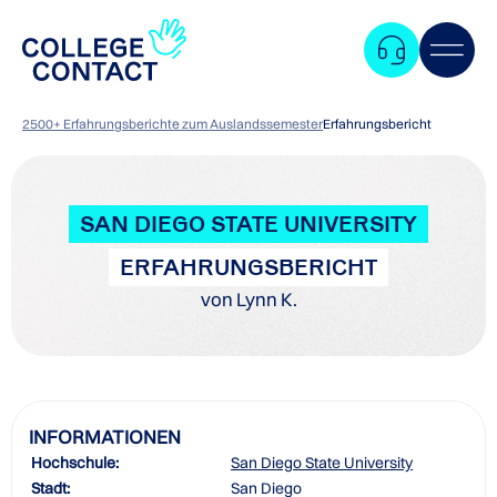
2500+ Erfahrungsberichte zum Auslandssemester
Erfahrungsbericht
SAN DIEGO STATE UNIVERSITY
ERFAHRUNGSBERICHT
von Lynn K.
INFORMATIONEN
Hochschule:
San Diego State University
Zum
Stadt:
San Diego