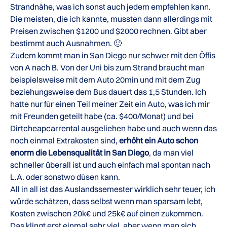
Strandnähe, was ich sonst auch jedem empfehlen kann.
Die meisten, die ich kannte, mussten dann allerdings mit
Preisen zwischen $1200 und $2000 rechnen. Gibt aber
bestimmt auch Ausnahmen. 🙂
Zudem kommt man in San Diego nur schwer mit den Öffis
von A nach B. Von der Uni bis zum Strand braucht man
beispielsweise mit dem Auto 20min und mit dem Zug
beziehungsweise dem Bus dauert das 1,5 Stunden. Ich
hatte nur für einen Teil meiner Zeit ein Auto, was ich mir
mit Freunden geteilt habe (ca. $400/Monat) und bei
Dirtcheapcarrental ausgeliehen habe und auch wenn das
noch einmal Extrakosten sind,
erhöht ein Auto schon
enorm die Lebensqualität in San Diego
, da man viel
schneller überall ist und auch einfach mal spontan nach
L.A. oder sonstwo düsen kann.
All in all ist das Auslandssemester wirklich sehr teuer, ich
würde schätzen, dass selbst wenn man sparsam lebt,
Kosten zwischen 20k€ und 25k€ auf einen zukommen.
Das klingt erst einmal sehr viel, aber wenn man sich