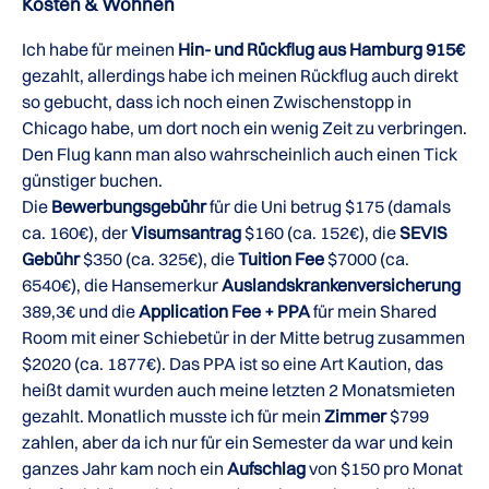
Kosten & Wohnen
Ich habe für meinen
Hin- und Rückflug aus Hamburg 915€
gezahlt, allerdings habe ich meinen Rückflug auch direkt
so gebucht, dass ich noch einen Zwischenstopp in
Chicago habe, um dort noch ein wenig Zeit zu verbringen.
Den Flug kann man also wahrscheinlich auch einen Tick
günstiger buchen.
Die
Bewerbungsgebühr
für die Uni betrug $175 (damals
ca. 160€), der
Visumsantrag
$160 (ca. 152€), die
SEVIS
Gebühr
$350 (ca. 325€), die
Tuition Fee
$7000 (ca.
6540€), die Hansemerkur
Auslandskrankenversicherung
389,3€ und die
Application Fee + PPA
für mein Shared
Room mit einer Schiebetür in der Mitte betrug zusammen
$2020 (ca. 1877€). Das PPA ist so eine Art Kaution, das
heißt damit wurden auch meine letzten 2 Monatsmieten
gezahlt. Monatlich musste ich für mein
Zimmer
$799
zahlen, aber da ich nur für ein Semester da war und kein
ganzes Jahr kam noch ein
Aufschlag
von $150 pro Monat