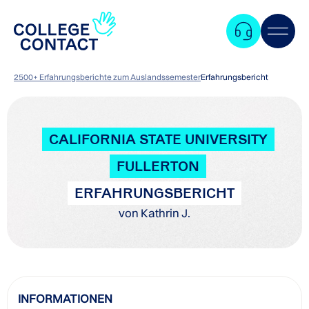
2500+ Erfahrungsberichte zum Auslandssemester
Erfahrungsbericht
CALIFORNIA STATE UNIVERSITY
FULLERTON
ERFAHRUNGSBERICHT
von Kathrin J.
Zum
INFORMATIONEN