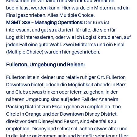
Konsumenten verhalten und wie ihr Kaufverhalten
beeinflusst werden kann. Hier wurde ein Midterm und ein
Final geschrieben. Alles Multiple Choice.
MGMT 339 – Managing Operations:
Der Kurs ist
interessant und gut strukturiert, für alle, die sich für
Logistik interessieren, oder wie ich Logistik studieren, auf
jeden Fall eine gute Wahl. Zwei Midterms und ein Final
(Multiple Choice) wurden hier geschrieben.
Fullerton, Umgebung und Reisen:
Fullerton ist ein kleiner und relativ ruhiger Ort. Fullerton
Downtown bietet jedoch die Möglichkeit abends in Bars
und Clubs etwas trinken oder feiern zu gehen. In der
näheren Umgebung sind auf jeden Fall der Anaheim
Packing District zum Essen gehen zu empfehlen. The
Circle in Orange und der Downtown Disney District,
direkt vor dem Disneyland Resort, sind ebenfalls zu
empfehlen. Disneyland selbst soll schon etwas älter und
in die Jahre gekommen sein und ist dafür sehr teuer. Hier