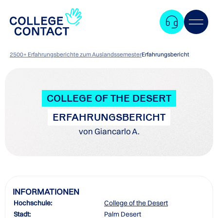
2500+ Erfahrungsberichte zum Auslandssemester
Erfahrungsbericht
COLLEGE OF THE DESERT
ERFAHRUNGSBERICHT
von Giancarlo A.
INFORMATIONEN
Hochschule:
College of the Desert
Zum
Stadt:
Palm Desert