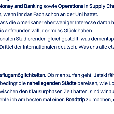
 Money and Banking
sowie
Operations in Supply C
 wenn ihr das Fach schon an der Uni hattet.
 dass die Amerikaner eher weniger Interesse daran h
is anfreunden will, der muss Glück haben.
ionalen Studierenden gleichgestellt, was dements
ittel der Internationalen deutsch. Was uns alle et
sflugsmöglichkeiten
. Ob man surfen geht, Jetski fä
nbedingt die
naheliegenden Städte
bereisen, wie L
ischen den Klausurphasen Zeit hatten, sind wir au
ehle ich am besten mal einen
Roadtrip
zu machen, d