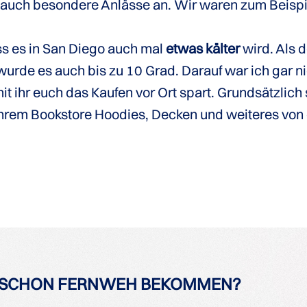
 auch besondere Anlässe an. Wir waren zum Beispie
ss es in San Diego auch mal
etwas kälter
wird. Als 
wurde es auch bis zu 10 Grad. Darauf war ich gar ni
it ihr euch das Kaufen vor Ort spart. Grundsätzlich 
n ihrem Bookstore Hoodies, Decken und weiteres von
SCHON FERNWEH BEKOMMEN?