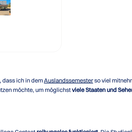
, dass ich in dem
Auslandssemester
so viel mitneh
nutzen möchte, um möglichst
viele Staaten und Seh
llege Contact
reibungslos funktioniert
. Die
Studien