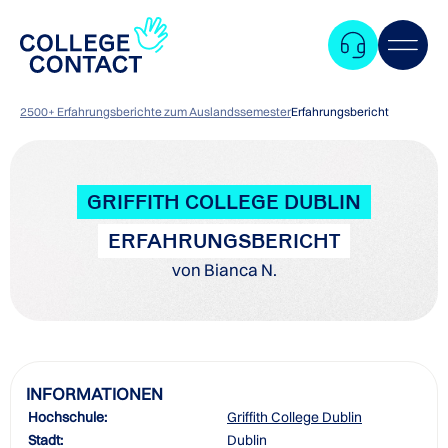
2500+ Erfahrungsberichte zum Auslandssemester
Erfahrungsbericht
GRIFFITH COLLEGE DUBLIN
ERFAHRUNGSBERICHT
von Bianca N.
INFORMATIONEN
Hochschule:
Griffith College Dublin
Zum
Stadt:
Dublin