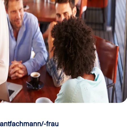
rantfachmann/-frau