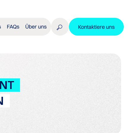
s
FAQs
Über uns
Kontaktiere uns
NT
N