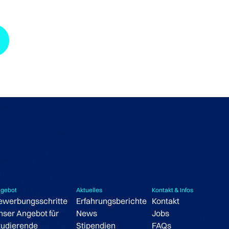
gebot
Aktuelles
Kontakt & Infos
ewerbungsschritte
Erfahrungsberichte
Kontakt
nser Angebot für
News
Jobs
tudierende
Stipendien
FAQs