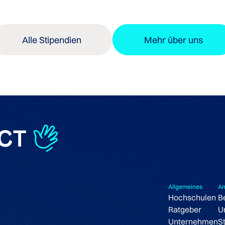
Alle Stipendien
Mehr über uns
Allgemeines
An
Hochschulen
B
Ratgeber
U
Unternehmen
S