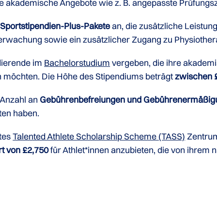
ble akademische Angebote wie z. B. angepasste Prüfungsz
e
Sportstipendien-Plus-Pakete
an, die zusätzliche Leistu
erwachung sowie ein zusätzlicher Zugang zu Physiothera
dierende im
Bachelorstudium
vergeben, die ihre akademi
 möchten. Die Höhe des Stipendiums beträgt
zwischen £
 Anzahl an
Gebührenbefreiungen und Gebührenermäßig
ten haben.
rtes
Talented Athlete Scholarship Scheme (TASS)
Zentrum
t von £2,750
für Athlet*innen anzubieten, die von ihrem