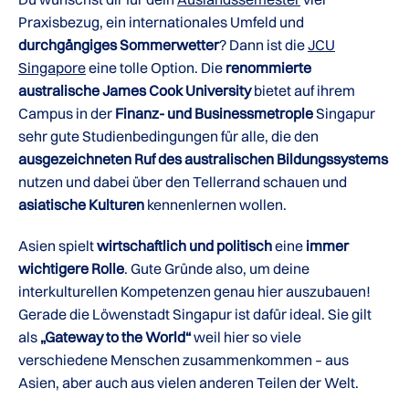
Praxisbezug, ein internationales Umfeld und
durchgängiges Sommerwetter
? Dann ist die
JCU
Singapore
eine tolle Option. Die
renommierte
australische James Cook University
bietet auf ihrem
Campus in der
Finanz- und Businessmetrople
Singapur
sehr gute Studienbedingungen für alle, die den
ausgezeichneten Ruf des
australischen Bildungssystems
nutzen und dabei über den Tellerrand schauen und
asiatische Kulturen
kennenlernen wollen.
Asien spielt
wirtschaftlich und politisch
eine
immer
wichtigere Rolle
. Gute Gründe also, um deine
interkulturellen Kompetenzen genau hier auszubauen!
Gerade die Löwenstadt Singapur ist dafür ideal. Sie gilt
als
„Gateway to the World“
weil hier so viele
verschiedene Menschen zusammenkommen – aus
Asien, aber auch aus vielen anderen Teilen der Welt.