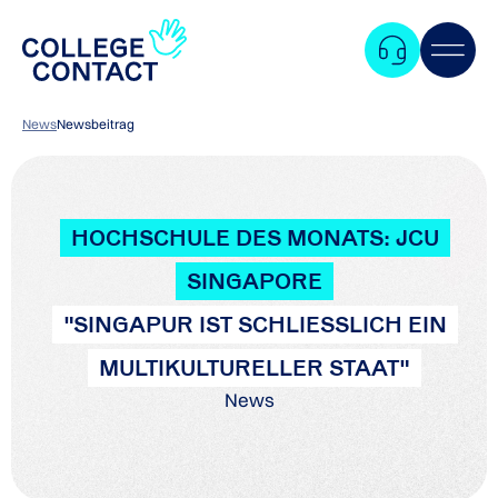
News
Newsbeitrag
HOCHSCHULE DES MONATS: JCU
SINGAPORE
"SINGAPUR IST SCHLIESSLICH EIN M
ULTIKULTURELLER STAAT"
News
Zum