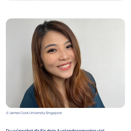
© James Cook University Singapore
Du wünschst dir für dein
Auslandssemester
viel