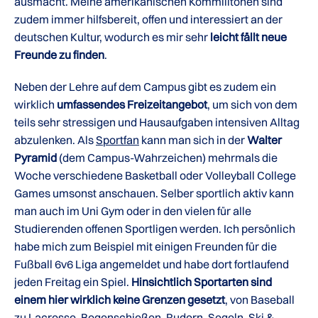
ausmacht. Meine amerikanischen Kommilitonen sind
zudem immer hilfsbereit, offen und interessiert an der
deutschen Kultur, wodurch es mir sehr
leicht fällt neue
Freunde zu finden
.
Neben der Lehre auf dem Campus gibt es zudem ein
wirklich
umfassendes Freizeitangebot
, um sich von dem
teils sehr stressigen und Hausaufgaben intensiven Alltag
abzulenken. Als
Sportfan
kann man sich in der
Walter
Pyramid
(dem Campus-Wahrzeichen) mehrmals die
Woche verschiedene Basketball oder Volleyball College
Games umsonst anschauen. Selber sportlich aktiv kann
man auch im Uni Gym oder in den vielen für alle
Studierenden offenen Sportligen werden. Ich persönlich
habe mich zum Beispiel mit einigen Freunden für die
Fußball 6v6 Liga angemeldet und habe dort fortlaufend
jeden Freitag ein Spiel.
Hinsichtlich Sportarten sind
einem hier wirklich keine Grenzen gesetzt
, von Baseball
zu Lacrosse, Bogenschießen, Rudern, Segeln, Ski &