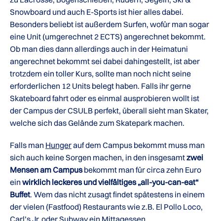
Snowboard und auch E-Sports ist hier alles dabei.
Besonders beliebt ist außerdem Surfen, wofür man sogar
eine Unit (umgerechnet 2 ECTS) angerechnet bekommt.
Ob man dies dann allerdings auch in der Heimatuni
angerechnet bekommt sei dabei dahingestellt, ist aber
trotzdem ein toller Kurs, sollte man noch nicht seine
erforderlichen 12 Units belegt haben. Falls ihr gerne
Skateboard fahrt oder es einmal ausprobieren wollt ist
der Campus der CSULB perfekt, überall sieht man Skater,
welche sich das Gelände zum Skatepark machen.
Falls man
Hunger
auf dem Campus bekommt muss man
sich auch keine Sorgen machen, in den insgesamt
zwei
Mensen am Campus
bekommt man für circa zehn Euro
ein
wirklich leckeres und vielfältiges „all-you-can-eat“
Buffet
. Wem das nicht zusagt findet spätestens in einem
der vielen (Fastfood) Restaurants wie z.B. El Pollo Loco,
Carl’s Jr. oder Subway ein Mittagessen.