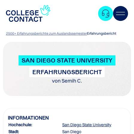
2500+ Erfahrungsberichte zum Auslandssemester
Erfahrungsbericht
SAN DIEGO STATE UNIVERSITY
ERFAHRUNGSBERICHT
von Semih C.
INFORMATIONEN
Hochschule:
San Diego State University
Zum
Stadt:
San Diego